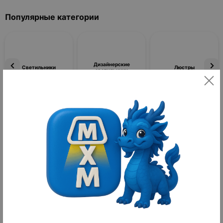
Популярные категории
Дизайнерские
Светильники
Люстры
светильники
Фильтры
По популярности
Товаров не найдено
Лосьон для волос
Лосьон для волос — это универсальное косметическое
средство, предназначенное для ухода, восстановления и защиты