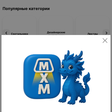
Популярные категории
Дизайнерские
Светильники
Люстры
светильники
Фильтры
По популярности
Товаров не найдено
Уход за полостью рта
Уход за полостью рта — это комплекс мероприятий и средств,
направленных на поддержание здоровья зубов, десен и