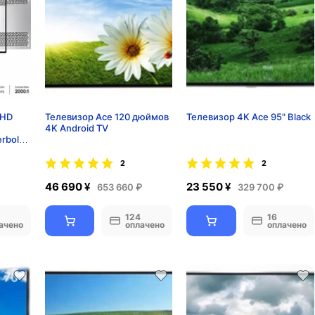
 HD
Телевизор Ace 120 дюймов
Телевизор 4K Ace 95" Black
4K Android TV
rbolt,
2
2
46 690 ¥
23 550 ¥
653 660 ₽
329 700 ₽
124
16
ачено
оплачено
оплачено