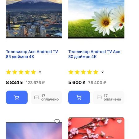
Телевизор Ace Android TV
Телевизор Android TV Ace
85 дюймов 4K
80 дюймов 4K
2
2
8 834 ¥
5 600 ¥
123 676 ₽
78 400 ₽
17
17
оплачено
оплачено