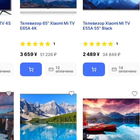
TV 4S
Телевизор 65" Xiaomi Mi TV
Телевизор Xiaomi Mi TV
E65A 4K
Е55А 55'' Black
1
1
3 659 ¥
2 489 ¥
51 226 ₽
34 846 ₽
12
14
ачено
оплачено
оплачено