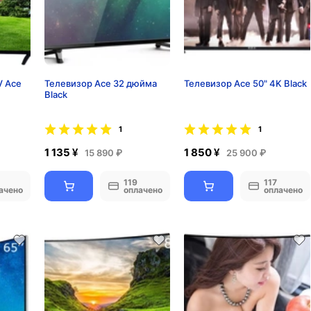
V Ace
Телевизор Ace 32 дюйма
Телевизор Ace 50" 4K Black
Black
1
1
1 135 ¥
1 850 ¥
15 890 ₽
25 900 ₽
119
117
ачено
оплачено
оплачено