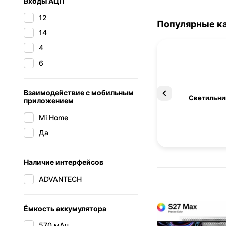
Входы АЦП
12
Популярные к
14
4
6
Взаимодействие с мобильным
Освещение
Светильни
приложением
Mi Home
Да
Наличие интерфейсов
ADVANTECH
Ёмкость аккумулятора
570 мАч