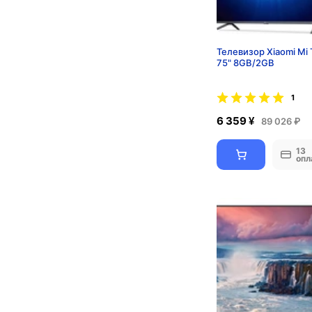
Телевизор Xiaomi Mi 
75" 8GB/2GB
1
6 359 ¥
89 026 ₽
13
опл