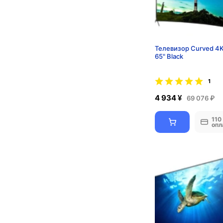
Телевизор Curved 4
65" Black
1
4 934 ¥
69 076 ₽
110
опл