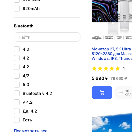
920mAh
Bluetooth
4.0
Монитор 27, 5K Ultra
5120×2880 для Mac и
4,2
Windows, IPS, Thunde
Type-C 65W, HiDPI
4.2
1
4/2
5 690 ¥
79 660 ₽
5.0
10
Bluetooth v 4.2
опл
v 4.2
Да, 4.2
Есть
Нет
Посмотреть все