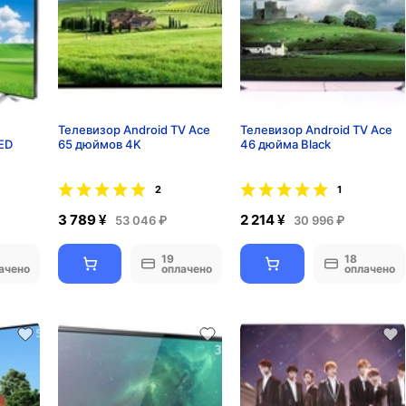
Телевизор Android TV Ace
Телевизор Android TV Ace
ED
65 дюймов 4K
46 дюйма Black
2
1
3 789 ¥
2 214 ¥
53 046 ₽
30 996 ₽
19
18
ачено
оплачено
оплачено