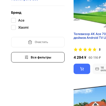
Бренд
Ace
Xiaomi
Телевизор 4K Ace 70
дюймов Android TV L
Очистить
2
4 294 ¥
Все фильтры
60 116 ₽
16
опл