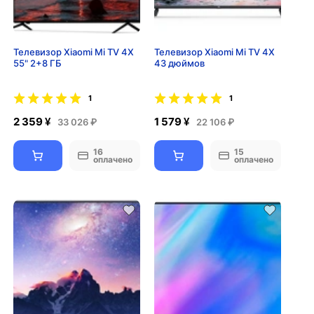
Телевизор Xiaomi Mi TV 4X
Телевизор Xiaomi Mi TV 4X
55" 2+8 ГБ
43 дюймов
1
1
2 359 ¥
1 579 ¥
33 026 ₽
22 106 ₽
16
15
оплачено
оплачено