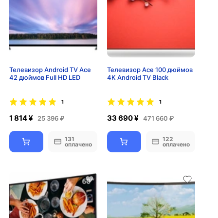
Телевизор Android TV Ace
Телевизор Ace 100 дюймов
42 дюймов Full HD LED
4K Android TV Black
1
1
1 814 ¥
33 690 ¥
25 396 ₽
471 660 ₽
131
122
оплачено
оплачено