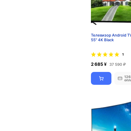
Телевизор Android T
55" 4K Black
1
2 685 ¥
37 590 ₽
126
опл