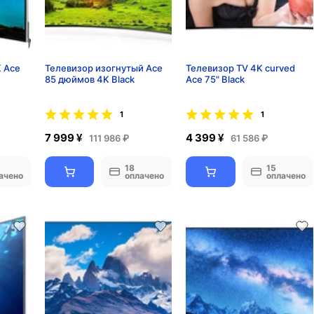
K Ace
Телевизор изогнутый Ace
Телевизор TV 4K curved
85 дюймов 4K Black
Ace 75" Black
1
1
7 999 ¥
4 399 ¥
111 986 ₽
61 586 ₽
18
15
ачено
оплачено
оплачено