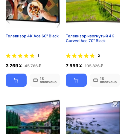
Телевизор 4K Ace 60" Black
Телевизор изогнутый 4K
Curved Ace 70" Black
1
2
3 269 ¥
7 559 ¥
45 766 ₽
105 826 ₽
18
18
оплачено
оплачено