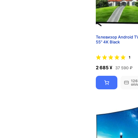
Телевизор Android T
55" 4K Black
1
2 685 ¥
37 590 ₽
126
опл