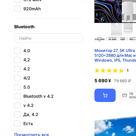
920mAh
Bluetooth
4.0
Монитор 27, 5K Ultra
5120×2880 для Mac и
4,2
Windows, IPS, Thunde
Type-C 65W, HiDPI
4.2
1
4/2
5 690 ¥
79 660 ₽
5.0
10
Bluetooth v 4.2
опл
v 4.2
Да, 4.2
Есть
Нет
Посмотреть все