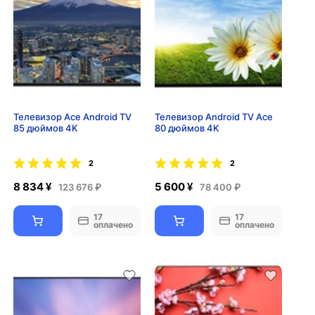
Телевизор Ace Android TV
Телевизор Android TV Ace
85 дюймов 4K
80 дюймов 4K
2
2
8 834 ¥
5 600 ¥
123 676 ₽
78 400 ₽
17
17
оплачено
оплачено