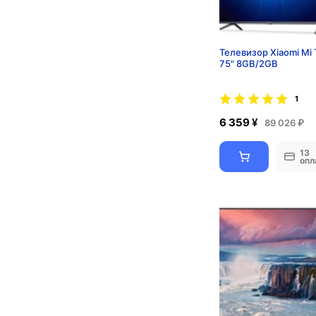
Телевизор Xiaomi Mi 
75" 8GB/2GB
1
6 359 ¥
89 026 ₽
13
опл