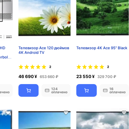
 HD
Телевизор Ace 120 дюймов
Телевизор 4K Ace 95" Black
4K Android TV
rbolt,
2
2
46 690 ¥
23 550 ¥
653 660 ₽
329 700 ₽
124
16
ачено
оплачено
оплачено