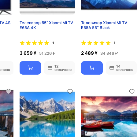
TV 4S
Телевизор 65" Xiaomi Mi TV
Телевизор Xiaomi Mi TV
E65A 4K
Е55А 55'' Black
1
1
3 659 ¥
2 489 ¥
51 226 ₽
34 846 ₽
12
14
ачено
оплачено
оплачено