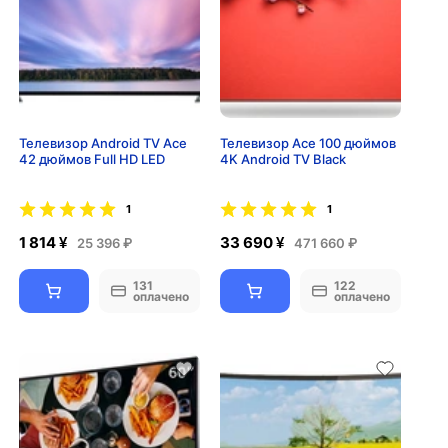
Телевизор Android TV Ace
Телевизор Ace 100 дюймов
42 дюймов Full HD LED
4K Android TV Black
1
1
1 814 ¥
33 690 ¥
25 396 ₽
471 660 ₽
131
122
оплачено
оплачено