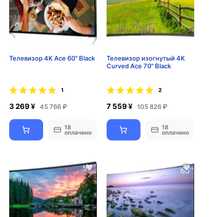
Телевизор 4K Ace 60" Black
Телевизор изогнутый 4K
Curved Ace 70" Black
1
2
3 269 ¥
7 559 ¥
45 766 ₽
105 826 ₽
18
18
оплачено
оплачено