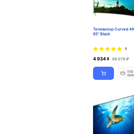
Телевизор Curved 4
65" Black
1
4 934 ¥
69 076 ₽
110
опл