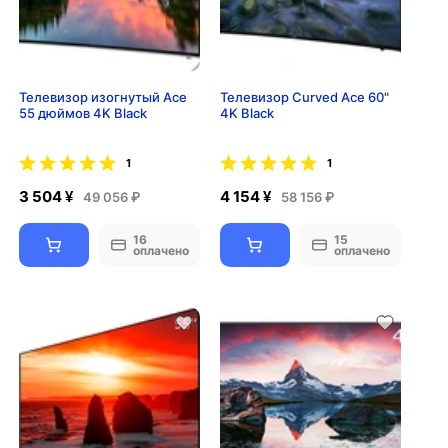
Телевизор изогнутый Ace
Телевизор Curved Ace 60"
55 дюймов 4K Black
4K Black
1
1
3 504 ¥
4 154 ¥
49 056 ₽
58 156 ₽
16
15
оплачено
оплачено