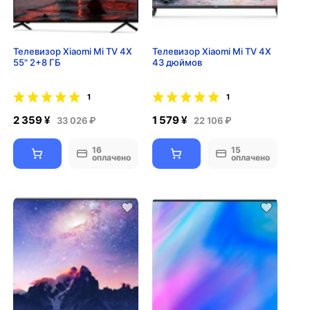
Телевизор Xiaomi Mi TV 4X
Телевизор Xiaomi Mi TV 4X
55" 2+8 ГБ
43 дюймов
1
1
2 359 ¥
1 579 ¥
33 026 ₽
22 106 ₽
16
15
оплачено
оплачено