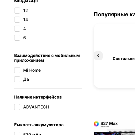
Входы АЦП
12
Популярные к
14
4
6
Взаимодействие с мобильным
Освещение
Светильни
приложением
Mi Home
Да
Наличие интерфейсов
ADVANTECH
Ёмкость аккумулятора
570 мАч