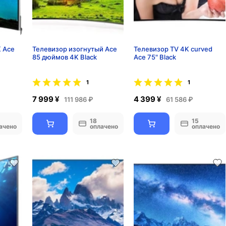
K Ace
Телевизор изогнутый Ace
Телевизор TV 4K curved
85 дюймов 4K Black
Ace 75" Black
1
1
7 999 ¥
4 399 ¥
111 986 ₽
61 586 ₽
18
15
ачено
оплачено
оплачено