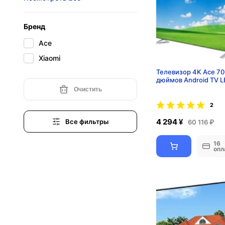
Бренд
Ace
Xiaomi
Телевизор 4K Ace 70
дюймов Android TV L
Очистить
2
4 294 ¥
Все фильтры
60 116 ₽
16
опл