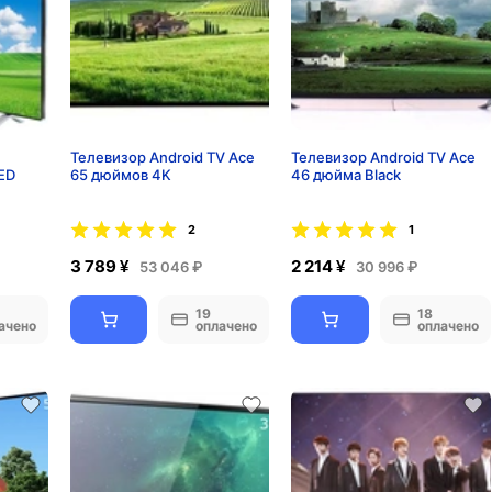
Телевизор Android TV Ace
Телевизор Android TV Ace
ED
65 дюймов 4K
46 дюйма Black
2
1
3 789 ¥
2 214 ¥
53 046 ₽
30 996 ₽
19
18
ачено
оплачено
оплачено