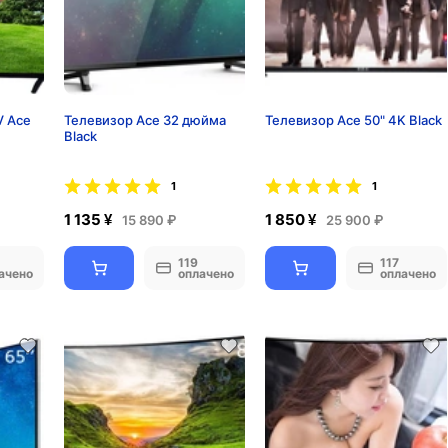
V Ace
Телевизор Ace 32 дюйма
Телевизор Ace 50" 4K Black
Black
1
1
1 135 ¥
1 850 ¥
15 890 ₽
25 900 ₽
119
117
ачено
оплачено
оплачено