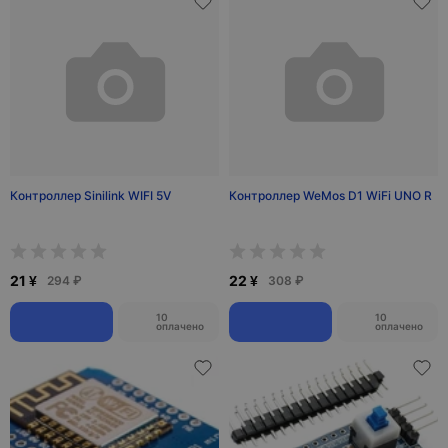
Контроллер Sinilink WIFI 5V
Контроллер WeMos D1 WiFi UNO R
21 ¥
22 ¥
294 ₽
308 ₽
10
10
оплачено
оплачено