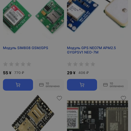
Модуль SIM808 GSM/GPS
Модуль GPS NEO7M APM2.5
GYGPSV1 NEO-7M
55 ¥
29 ¥
770 ₽
406 ₽
10
10
оплачено
оплачено