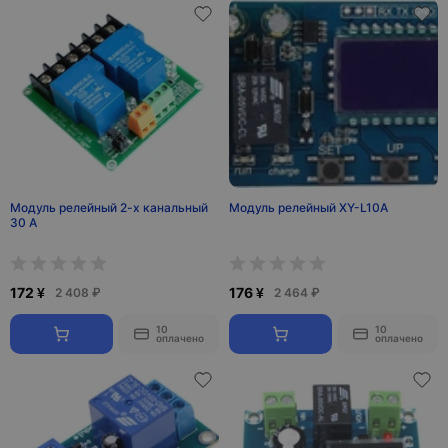
Модуль релейный 2-х канальный
Модуль релейный XY-L10A
30 А
172 ¥
176 ¥
2 408 ₽
2 464 ₽
10
10
оплачено
оплачено