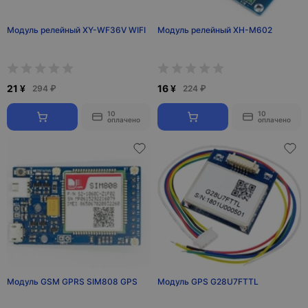
Модуль релейный XY-WF36V WIFI
Модуль релейный XH-M602
21 ¥
16 ¥
294 ₽
224 ₽
10
10
оплачено
оплачено
Модуль GSM GPRS SIM808 GPS
Модуль GPS G28U7FTTL