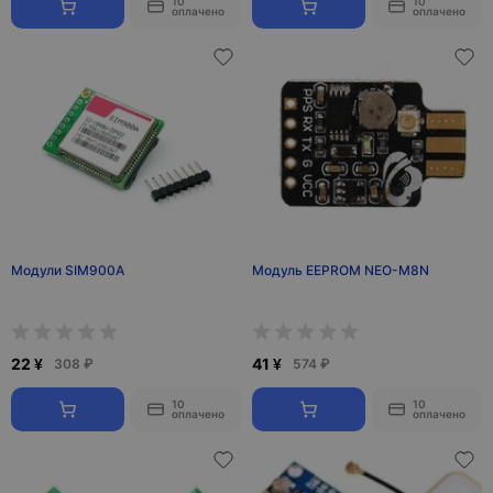
10
10
оплачено
оплачено
Модули SIM900A
Модуль EEPROM NEO-M8N
22 ¥
41 ¥
308 ₽
574 ₽
10
10
оплачено
оплачено