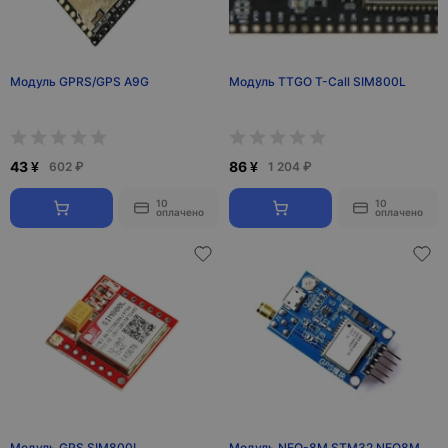
Модуль GPRS/GPS A9G
Модуль TTGO T-Call SIM800L
43 ¥
86 ¥
602 ₽
1 204 ₽
10
10
оплачено
оплачено
Модуль GPS SIM800L
Модуль NEO-8M STM32 NEO8M