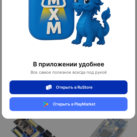
Модуль Bluetooth DX-BT18
Модуль Bluetooth HC-06
В приложении удобнее
Все самое полезное всегда под рукой
Открыть в RuStore
162 ¥
18,5 ¥
2 268 ₽
259 ₽
10
10
оплачено
оплачено
Открыть в PlayMarket