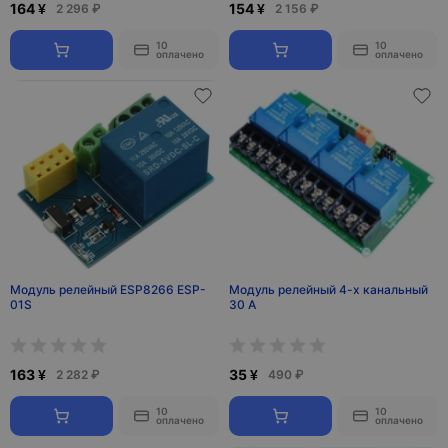
164 ¥
154 ¥
2 296 ₽
2 156 ₽
10
10
оплачено
оплачено
Модуль релейный ESP8266 ESP-
Модуль релейный 4-х канальный
01S
30 А
163 ¥
35 ¥
2 282 ₽
490 ₽
10
10
оплачено
оплачено