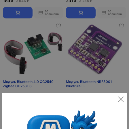
189 ¥
231 ¥
2 646 ₽
3 234 ₽
10
10
оплачено
оплачено
Модуль Bluetooth 4.0 CC2540
Модуль Bluetooth NRF8001
Zigbee CC2531 S
Bluefruit-LE
7 ¥
68 ¥
98 ₽
952 ₽
10
10
оплачено
оплачено