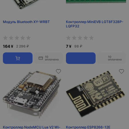
Модуль Bluetooth XY-WRBT
Контроллер MiniEVB LGT8F328P-
LQFP32
164 ¥
7 ¥
2 296 ₽
98 ₽
10
10
оплачено
оплачено
Контроллер NodeMCU Lua V2 Wi-
Контроллер ESP8266-12E