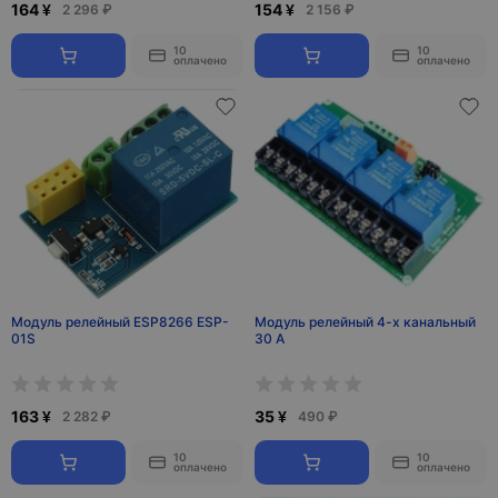
164 ¥
154 ¥
2 296 ₽
2 156 ₽
10
10
оплачено
оплачено
Модуль релейный ESP8266 ESP-
Модуль релейный 4-х канальный
01S
30 А
163 ¥
35 ¥
2 282 ₽
490 ₽
10
10
оплачено
оплачено