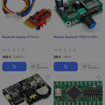
Bluetooth модуль CT14 4.2
Модуль Bluetooth TPA3110 PBTL
163 ¥
20 ¥
2 282 ₽
280 ₽
10
10
оплачено
оплачено