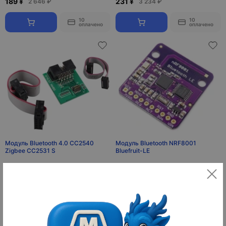
189 ¥
231 ¥
2 646 ₽
3 234 ₽
10
10
оплачено
оплачено
Модуль Bluetooth 4.0 CC2540
Модуль Bluetooth NRF8001
Zigbee CC2531 S
Bluefruit-LE
7 ¥
68 ¥
98 ₽
952 ₽
10
10
оплачено
оплачено