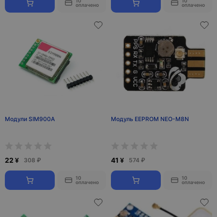
10
10
оплачено
оплачено
Модули SIM900A
Модуль EEPROM NEO-M8N
22 ¥
41 ¥
308 ₽
574 ₽
10
10
оплачено
оплачено