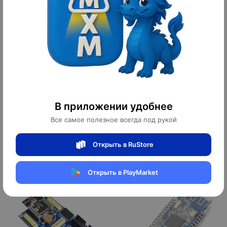
Модуль Bluetooth DX-BT18
Модуль Bluetooth HC-06
В приложении удобнее
Все самое полезное всегда под рукой
Открыть в RuStore
162 ¥
18,5 ¥
2 268 ₽
259 ₽
10
10
оплачено
оплачено
Открыть в PlayMarket