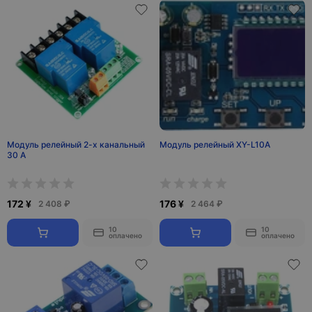
Модуль релейный 2-х канальный
Модуль релейный XY-L10A
30 А
172 ¥
176 ¥
2 408 ₽
2 464 ₽
10
10
оплачено
оплачено