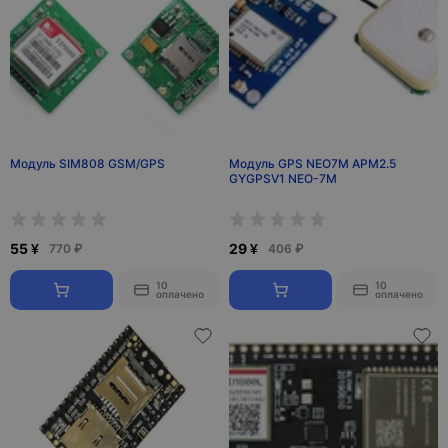
Модуль SIM808 GSM/GPS
Модуль GPS NEO7M APM2.5
GYGPSV1 NEO-7M
55 ¥
29 ¥
770 ₽
406 ₽
10
10
оплачено
оплачено