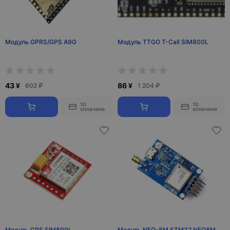
Модуль GPRS/GPS A9G
Модуль TTGO T-Call SIM800L
43 ¥
86 ¥
602 ₽
1 204 ₽
10
10
оплачено
оплачено
Модуль GPS SIM800L
Модуль NEO-8M STM32 NEO8M