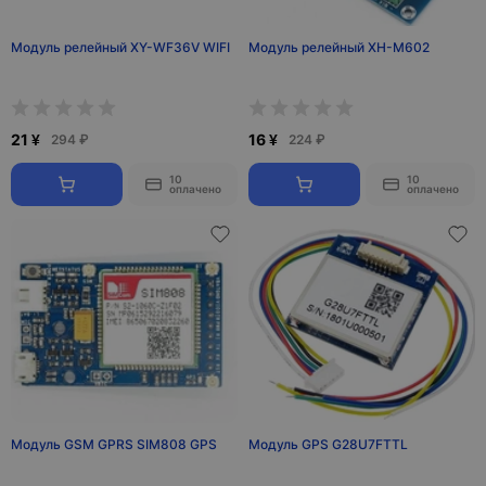
Модуль релейный XY-WF36V WIFI
Модуль релейный XH-M602
21 ¥
16 ¥
294 ₽
224 ₽
10
10
оплачено
оплачено
Модуль GSM GPRS SIM808 GPS
Модуль GPS G28U7FTTL