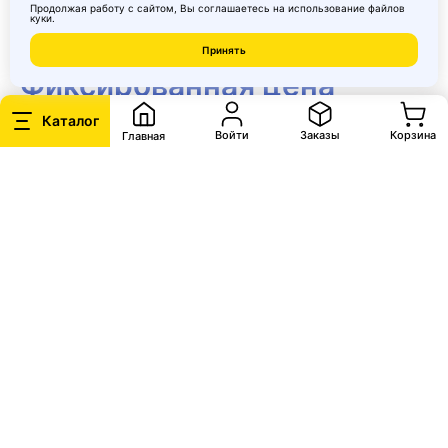
3
Продолжая работу с сайтом, Вы соглашаетесь на использование
файлов
куки
.
Принять
Фиксированная цена
Все таможенные пошлины уже включены
в
Каталог
Войти
Заказы
Корзина
Главная
стоимость, после оформления заказа
никаких дополнительных оплат и комиссий
не понадобиться.
Цена останется
окончательной.