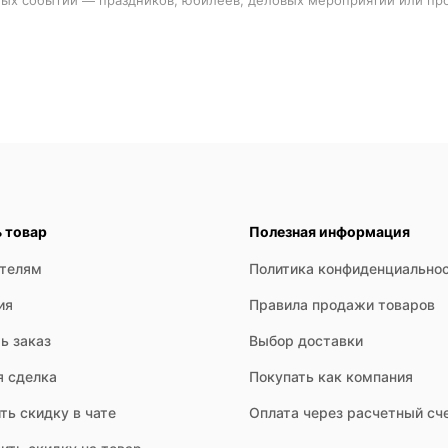
ь товар
Полезная информация
ателям
Политика конфиденциально
ия
Правила продажи товаров
ь заказ
Выбор доставки
я сделка
Покупать как компания
ть скидку в чате
Оплата через расчетный сч
мед, специи, деликатесы и алкогольные напитки — от вина до креп