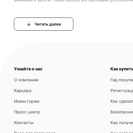
Читать далее
Узнайте о нас
Как купит
О компании
Гид покуп
Карьера
Регистрац
Инвесторам
Как сделат
Пресс центр
Безопасна
Контакты
Как получи
Включают продукты питания: шоколад, печенье, чай, кофе, 