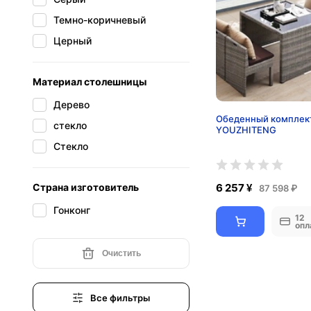
Темно-коричневый
Церный
Материал столешницы
Дерево
Обеденный комплек
стекло
YOUZHITENG
Стекло
Страна изготовитель
6 257 ¥
87 598 ₽
Гонконг
12
опл
Очистить
Все фильтры