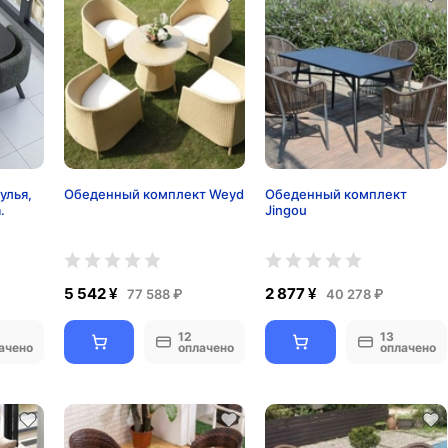
улья,
Обеденный комплект Weyd
Обеденный комплект
.
Jingou
5 542 ¥
2 877 ¥
77 588 ₽
40 278 ₽
12
13
ачено
оплачено
оплачено