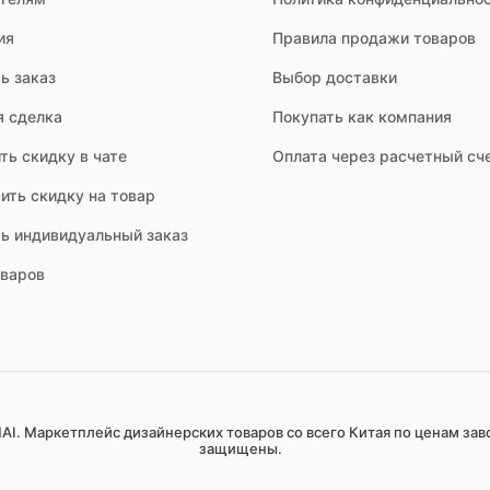
ия
Правила продажи товаров
ь заказ
Выбор доставки
я сделка
Покупать как компания
тных на 2-4 персоны до больших столов на 8-12 человек и больше.
ть скидку в чате
Оплата через расчетный сч
ить скидку на товар
словия региона, где комплект будет эксплуатироваться. Непрерывн
ть индивидуальный заказ
оваров
я в общий ландшафт и архитектуру сада, поддерживать выбранный 
AI. Маркетплейс дизайнерских товаров со всего Китая по ценам зав
обеспечивает не только комфортное пространство для приема пищи
защищены.