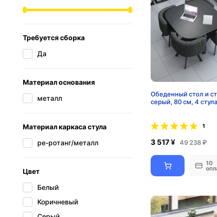
Требуется сборка
Да
Материал основания
Обеденный стол и ст
металл
серый, 80 см, 4 стула
Материал каркаса стула
1
3 517 ¥
49 238 ₽
pe-ротанг/металл
10
опл
Цвет
Белый
Коричневый
Серый