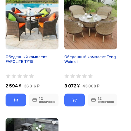
Обеденный комплект
Обеденный комплект Teng
FAPOLITE TY15
Weimei
2 594 ¥
3 072 ¥
36 316 ₽
43 008 ₽
12
12
оплачено
оплачено