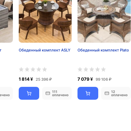
т
Обеденный комплект ASLY
Обеденный комплект Plato
1 814 ¥
7 079 ¥
25 396 ₽
99 106 ₽
111
12
ачено
оплачено
оплачено