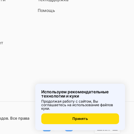
Помощь
 Важно, чтобы размер соответствовал площади вашей зоны
ет
ое воздействие солнечного света, дождя, ветра и перепадов
интерьерный стиль — от классики до модерна и
Используем рекомендательные
технологии и куки
Продолжая работу с сайтом, Вы
соглашаетесь на использование
файлов
куки
.
Удобное
приложение
одов. Все права
, но и определяет внешний вид участка. Правильно
Принять