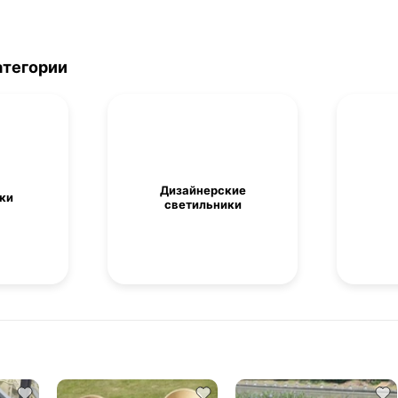
атегории
Дизайнерские
ки
светильники