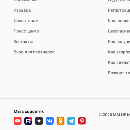
Карьера
Регистрац
Инвесторам
Как сделат
Пресс центр
Безопасна
- Размер и вместимость. Комплекты варьируются от компак
Контакты
Как получи
Вход для партнеров
Как запрос
- Материал и износостойкость. Учитывайте климатические у
Как сдела
Возврат т
- Дизайн и стиль. Комплект должен гармонично вписыватьс
Мы в соцсетях
© 2026 MAI HE M
Использование обеденного комплекта на открытом воздухе 