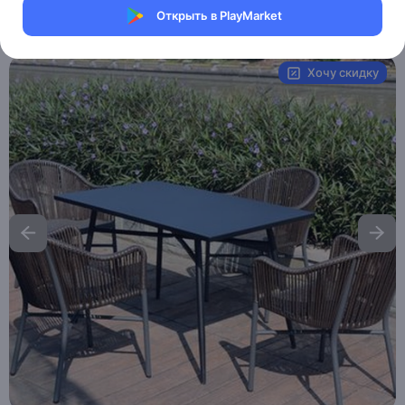
Открыть в PlayMarket
Артикул:
MXM5271470429
Хочу скидку