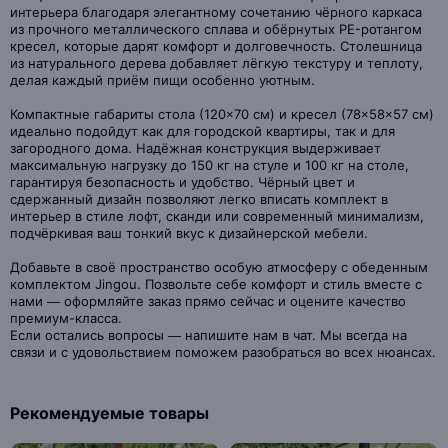
интерьера благодаря элегантному сочетанию чёрного каркаса
из прочного металлического сплава и обёрнутых PE-ротангом
кресел, которые дарят комфорт и долговечность. Столешница
из натурального дерева добавляет лёгкую текстуру и теплоту,
делая каждый приём пищи особенно уютным.
Компактные габариты стола (120×70 см) и кресел (78×58×57 см)
идеально подойдут как для городской квартиры, так и для
загородного дома. Надёжная конструкция выдерживает
максимальную нагрузку до 150 кг на стуле и 100 кг на столе,
гарантируя безопасность и удобство. Чёрный цвет и
сдержанный дизайн позволяют легко вписать комплект в
интерьер в стиле лофт, сканди или современный минимализм,
подчёркивая ваш тонкий вкус к дизайнерской мебели.
Добавьте в своё пространство особую атмосферу с обеденным
комплектом Jingou. Позвольте себе комфорт и стиль вместе с
нами — оформляйте заказ прямо сейчас и оцените качество
премиум-класса.
Если остались вопросы — напишите нам в чат. Мы всегда на
связи и с удовольствием поможем разобраться во всех нюансах.
Рекомендуемые товары