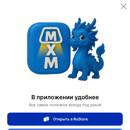
Открыть в приложении
Открыть
Главная
Категории
Мебель для дома и офиса
Садовые обеденные комплекты
Обеденный комплект Jingou
Обеденный комплект Jingou
В приложении удобнее
Все самое полезное всегда под рукой
0 отзывов
0
Открыть в RuStore
Магазин Ephdarren