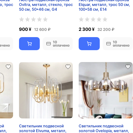
о, трос
Ovitra, металл, стекло, трос
Elquar, металл, трос 50 см,
50 см, 50*46 см, G4
100*58 см, Е14
900 ¥
2 300 ¥
12 600 ₽
32 200 ₽
10
10
ачено
оплачено
оплачено
ой
Светильник подвесной
Светильник подвесной
алл,
золотой Elvuma, металл,
золотой Ovelopia, металл,