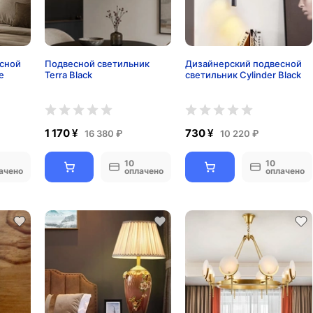
сной
Подвесной светильник
Дизайнерский подвесной
e
Terra Black
светильник Cylinder Black
1 170 ¥
730 ¥
16 380 ₽
10 220 ₽
10
10
ачено
оплачено
оплачено