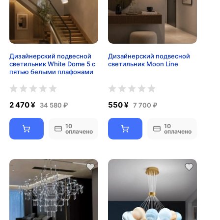
Дизайнерский подвесной
Дизайнерский подвесной
светильник White Dome 5 с
светильник Moon Line
пятью белыми плафонами
2 470 ¥
550 ¥
34 580 ₽
7 700 ₽
10
10
оплачено
оплачено