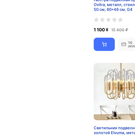
Ovitra, металл, стекл
50 см, 60*46 см, G4
1 100 ¥
15 400 ₽
10
опл
Светильник подвесн
золотой Elvuma, мет