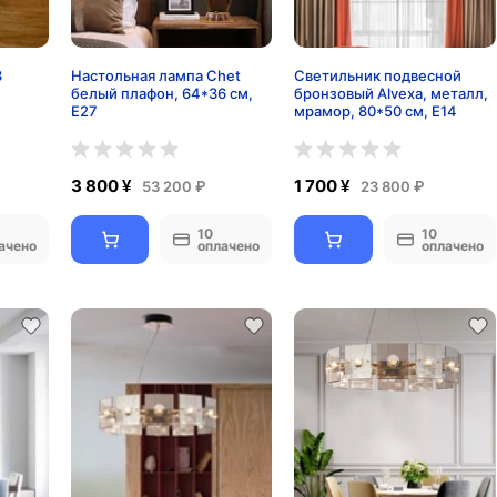
3
Настольная лампа Chet
Светильник подвесной
белый плафон, 64*36 см,
бронзовый Alvexa, металл,
E27
мрамор, 80*50 см, Е14
3 800 ¥
1 700 ¥
53 200 ₽
23 800 ₽
10
10
ачено
оплачено
оплачено