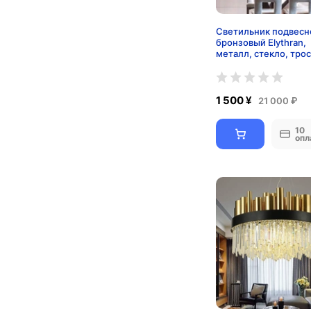
Светильник подвесн
бронзовый Elythran,
металл, стекло, трос
см, 60*18 см, E14
1 500 ¥
21 000 ₽
10
опл