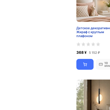
Детское декоративн
Жираф с круглым
плафоном
368 ¥
5 152 ₽
10
опл