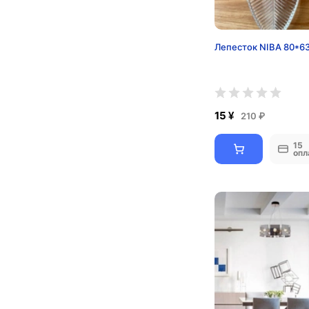
Лепесток NIBA 80*6
15 ¥
210 ₽
15
опл