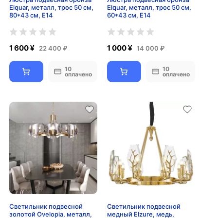
Elquar, металл, трос 50 см,
Elquar, металл, трос 50 см,
80*43 см, Е14
60*43 см, Е14
1 600 ¥
1 000 ¥
22 400 ₽
14 000 ₽
10
10
оплачено
оплачено
Светильник подвесной
Светильник подвесной
золотой Ovelopia, металл,
медный Elzure, медь,