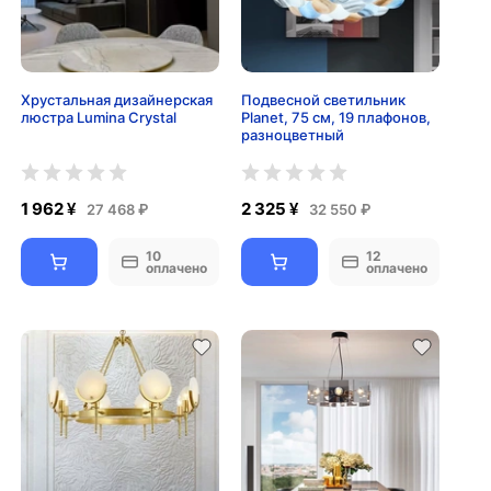
Хрустальная дизайнерская
Подвесной светильник
люстра Lumina Crystal
Planet, 75 см, 19 плафонов,
разноцветный
1 962 ¥
2 325 ¥
27 468 ₽
32 550 ₽
10
12
оплачено
оплачено