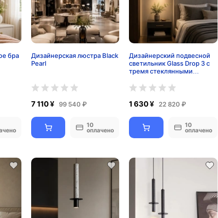
ое бра
Дизайнерская люстра Black
Дизайнерский подвесной
Pearl
светильник Glass Drop 3 с
тремя стеклянными
плафонами
7 110 ¥
1 630 ¥
99 540 ₽
22 820 ₽
10
10
ачено
оплачено
оплачено