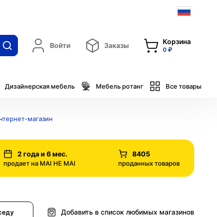
Корзина
Войти
Заказы
0 ₽
Дизайнерская мебель
Мебель ротанг
Все товары
интернет-магазин
2 года и 6 мес.
8405
продает на MAI HE MAI
проданных товаров
Добавить в список любимых магазинов
седу