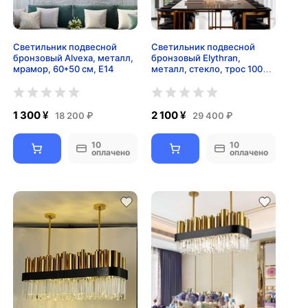
Светильник подвесной
Светильник подвесной
бронзовый Alvexa, металл,
бронзовый Elythran,
мрамор, 60*50 см, Е14
металл, стекло, трос 100
см, 80*18 см, E14
1 300 ¥
2 100 ¥
18 200 ₽
29 400 ₽
10
10
оплачено
оплачено