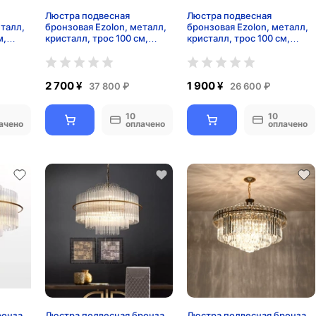
Люстра подвесная
Люстра подвесная
еталл,
бронзовая Ezolon, металл,
бронзовая Ezolon, металл,
м,
кристалл, трос 100 см,
кристалл, трос 100 см,
80*45 см, LED
60*38 см, LED
2 700 ¥
1 900 ¥
37 800 ₽
26 600 ₽
10
10
ачено
оплачено
оплачено
ронза
Люстра подвесная бронза
Люстра подвесная бронза