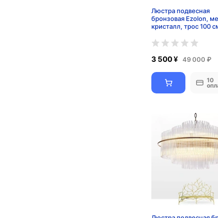
Люстра подвесная
бронзовая Ezolon, м
кристалл, трос 100 с
100*45 см, LED
3 500 ¥
49 000 ₽
10
опл
Люстра подвесная б