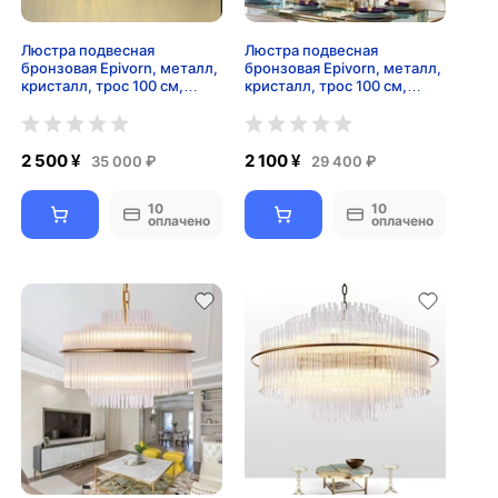
Люстра подвесная
Люстра подвесная
бронзовая Epivorn, металл,
бронзовая Epivorn, металл,
кристалл, трос 100 см,
кристалл, трос 100 см,
110*45 см, LED
90*45 см, LED
2 500 ¥
2 100 ¥
35 000 ₽
29 400 ₽
10
10
оплачено
оплачено