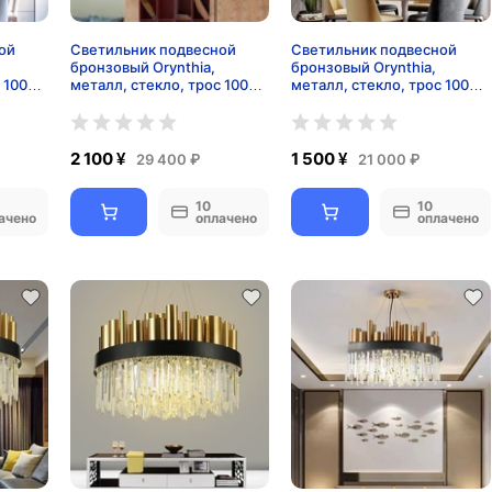
ой
Светильник подвесной
Светильник подвесной
бронзовый Orynthia,
бронзовый Orynthia,
 100
металл, стекло, трос 100
металл, стекло, трос 100
см, 80*18 см, Е14
см, 60*18 см, Е14
2 100 ¥
1 500 ¥
29 400 ₽
21 000 ₽
10
10
ачено
оплачено
оплачено