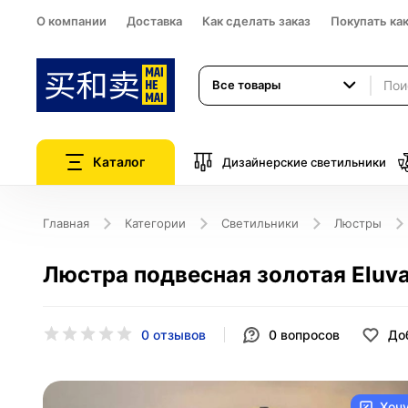
О компании
Доставка
Как сделать заказ
Покупать ка
Все товары
Каталог
Дизайнерские светильники
Главная
Категории
Светильники
Люстры
Люстра подвесная золотая Eluvar
0 отзывов
0
вопросов
До
Хоч