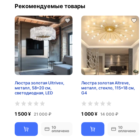
Рекомендуемые товары
Люстра золотая Ultrivex,
Люстра золотая Altreve,
металл, 58*20 см,
металл, стекло, 115*18 см,
светодиодная, LED
G4
1 500 ¥
1 000 ¥
21 000 ₽
14 000 ₽
10
10
оплачено
оплачено