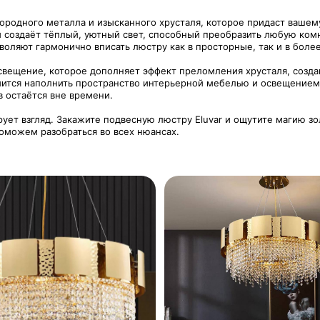
городного металла и изысканного хрусталя, которое придаст вашем
 и создаёт тёплый, уютный свет, способный преобразить любую ком
воляют гармонично вписать люстру как в просторные, так и в бол
вещение, которое дополняет эффект преломления хрусталя, создав
емится наполнить пространство интерьерной мебелью и освещением
в остаётся вне времени.
арует взгляд. Закажите подвесную люстру Eluvar и ощутите магию з
поможем разобраться во всех нюансах.