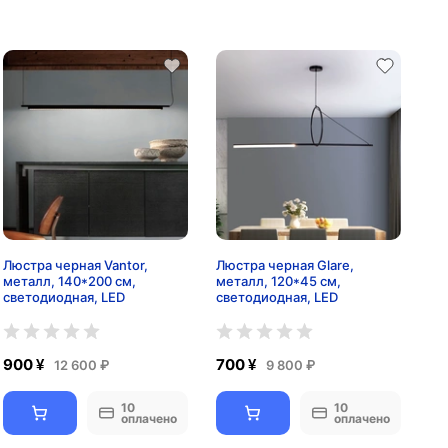
Люстра черная Vantor,
Люстра черная Glare,
металл, 140*200 см,
металл, 120*45 см,
светодиодная, LED
светодиодная, LED
900 ¥
700 ¥
12 600 ₽
9 800 ₽
10
10
оплачено
оплачено