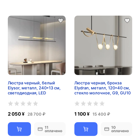
Люстра черный, белый
Люстра черная, бронза
Elysor, металл, 240*13 см,
Elydran, металл, 120*40 см,
светодиодная, LED
стекло молочное, G9, GU10
2 050 ¥
1 100 ¥
28 700 ₽
15 400 ₽
11
10
оплачено
оплачено