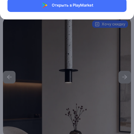
Открыть в PlayMarket
Артикул:
MXM2066794926
Хочу скидку