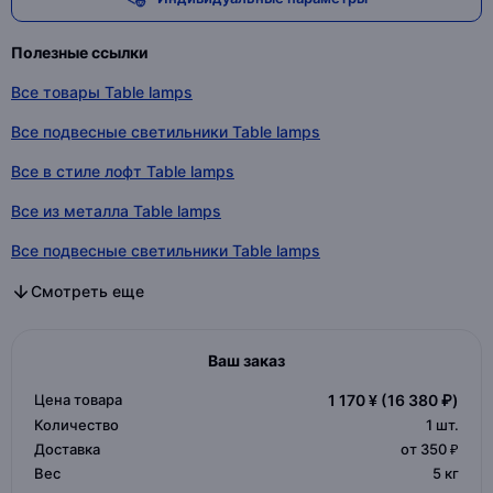
Полезные ссылки
Все товары Table lamps
Все подвесные светильники Table lamps
Все в стиле лофт Table lamps
Все из металла Table lamps
Все подвесные светильники Table lamps
Все подвесные светильники в категории
Все в стиле лофт в категории
Все из металла в категории
Все подвесные светильники в категории
Смотреть еще
Ваш заказ
Цена товара
1 170 ¥
(16 380 ₽)
Количество
1
шт.
Доставка
от 350 ₽
Вес
5 кг