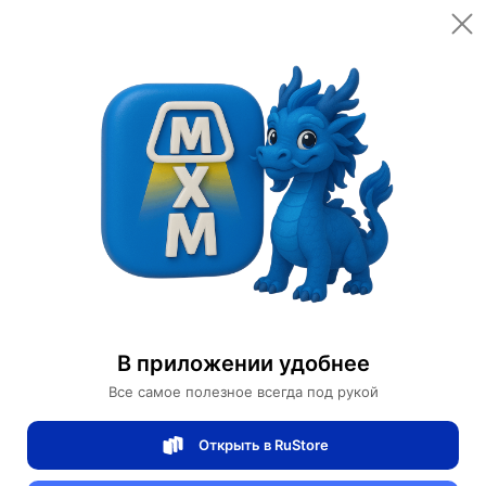
Открыть в приложении
Открыть
Главная
Категории
Светильники
Подвесные светильники
Подвесной светильник Terra Black
Подвесной светильник Terra Black
В приложении удобнее
Все самое полезное всегда под рукой
0 отзывов
0
Открыть в RuStore
Магазин Table lamps