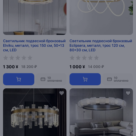
Светильник подвесной бронзовый
Светильник подвесной бронзовый
Elviku, металл, трос 150 см, 50*13
Eclipsera, металл, трос 120 см,
см, LED
80*30 см, LED
1 300 ¥
1 000 ¥
18 200 ₽
14 000 ₽
10
10
оплачено
оплачено