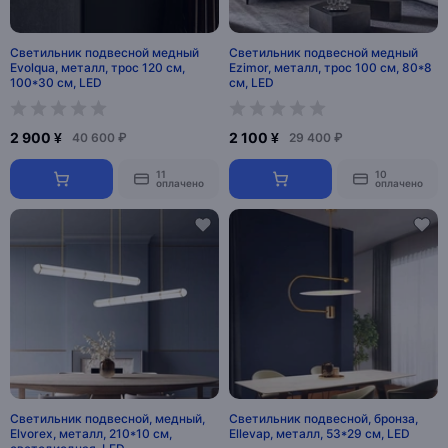
Светильник подвесной медный
Светильник подвесной медный
Evolqua, металл, трос 120 см,
Ezimor, металл, трос 100 см, 80*8
100*30 см, LED
см, LED
2 900 ¥
2 100 ¥
40 600 ₽
29 400 ₽
11
10
оплачено
оплачено
Светильник подвесной, медный,
Светильник подвесной, бронза,
Elvorex, металл, 210*10 см,
Ellevap, металл, 53*29 см, LED