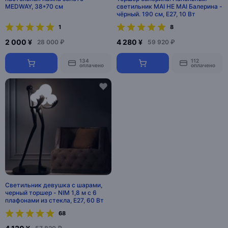
MEDWAY, 38*70 см
светильник MAI HE MAI Балерина -
чёрный. 190 см, E27, 10 Вт
1
8
2 000 ¥
4 280 ¥
28 000 ₽
59 920 ₽
134
112
оплачено
оплачено
Светильник девушка с шарами,
черный торшер - NIM 1,8 м с 6
плафонами из стекла, E27, 60 Вт
68