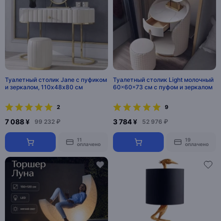
Туалетный столик Jane с пуфиком
Туалетный столик Light молочный
и зеркалом, 110х48х80 см
60×60×73 см с пуфом и зеркалом
2
9
7 088 ¥
3 784 ¥
99 232 ₽
52 976 ₽
11
19
оплачено
оплачено