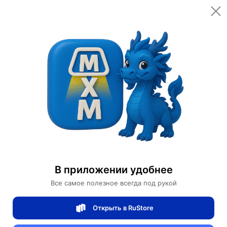
Открыть в приложении
Открыть
Главная
Категории
Дизайнерские светильники
Подвесной светильник Planet, 75 см, 19 плафонов, разноцветный
Подвесной светильник Planet, 75 см, 19
плафонов, разноцветный
В приложении удобнее
Все самое полезное всегда под рукой
0 отзывов
0
Открыть в RuStore
Магазин Table lamps