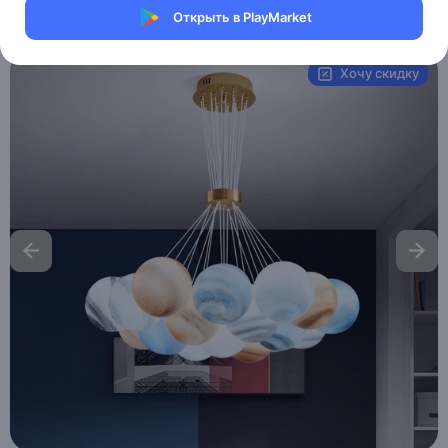
Открыть в PlayMarket
Артикул:
MXM5369700913
Хочу скидку