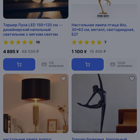
Торшер Луна LED 150×120 см —
Настольная лампа птица Ibis,
дизайнерский напольный
30*62 см, металл, светодиодная,
светильник с мягким светом
E27
10
7
4 895 ¥
1 100 ¥
68 530 ₽
15 400 ₽
115
1330
оплачено
оплачено
настольная лампа золото
Торшер балерина. Напольный