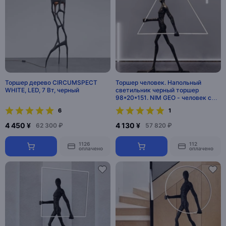
Торшер дерево CIRCUMSPECT
Торшер человек. Напольный
WHITE, LED, 7 Вт, черный
светильник черный торшер
98*20*151. NIM GEO - человек с
треугольником, LED, 50 Вт
6
1
4 450 ¥
4 130 ¥
62 300 ₽
57 820 ₽
1126
112
оплачено
оплачено