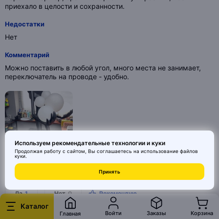
приехало в целости и сохранности.
Недостатки
Нет
Комментарий
Можно поставить в любой угол, много места не занимает,
переключатель на проводе - удобно.
Используем рекомендательные технологии и куки
Продолжая работу с сайтом, Вы соглашаетесь на использование
файлов
куки
.
Вам помог этот отзыв?
Принять
Да
1
Нет
0
Рекомендую
Каталог
Войти
Заказы
Корзина
Главная