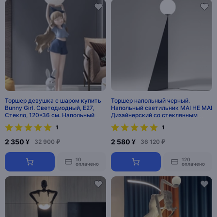
Торшер девушка с шаром купить
Торшер напольный черный.
Bunny Girl. Светодиодный, E27,
Напольный светильник MAI HE MAI
Стекло, 120*36 см. Напольный
Дизайнерский со стеклянным
светильник
шарообразным плафоном на
1
1
черной угловой стойке Standing,
E27, 10 Вт
2 350 ¥
2 580 ¥
32 900 ₽
36 120 ₽
10
120
оплачено
оплачено