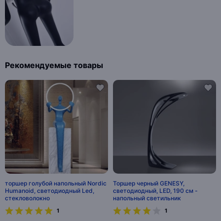
Рекомендуемые товары
торшер голубой напольный Nordic
Торшер черный GENESY,
Humanoid, светодиодный Led,
светодиодный, LED, 190 см -
стекловолокно
напольный светильник
1
1