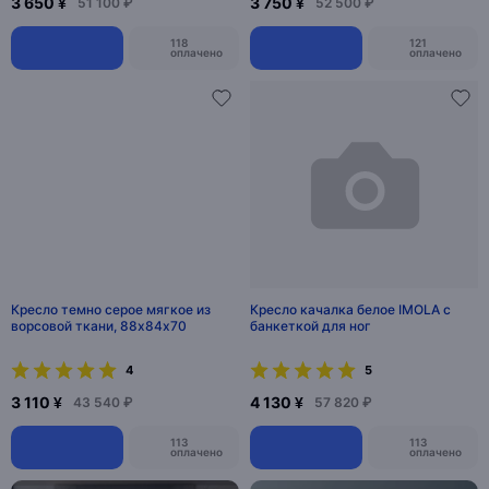
3 650 ¥
3 750 ¥
51 100 ₽
52 500 ₽
118
121
оплачено
оплачено
Кресло темно серое мягкое из
Кресло качалка белое IMOLA с
ворсовой ткани, 88х84х70
банкеткой для ног
4
5
3 110 ¥
4 130 ¥
43 540 ₽
57 820 ₽
113
113
оплачено
оплачено