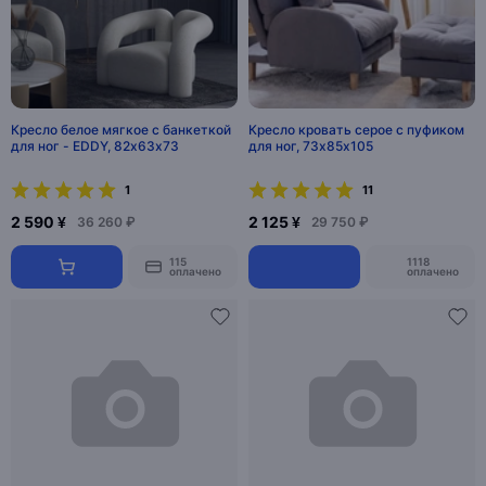
Кресло белое мягкое с банкеткой
Кресло кровать серое с пуфиком
для ног - EDDY, 82х63х73
для ног, 73х85х105
1
11
2 590 ¥
2 125 ¥
36 260 ₽
29 750 ₽
115
1118
оплачено
оплачено