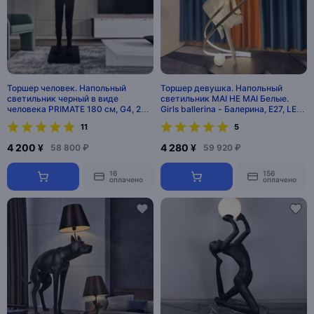
Торшер человек. Напольный
Торшер девушка. Напольный
светильник черный в виде
светильник MAI HE MAI Белые.
человека PRIMATE 180 см, G4, 25
Girls ballerina - Балерина, E27, LED,
Вт. MAI HE MAI
70 Вт
11
5
4 200 ¥
4 280 ¥
58 800 ₽
59 920 ₽
16
156
оплачено
оплачено