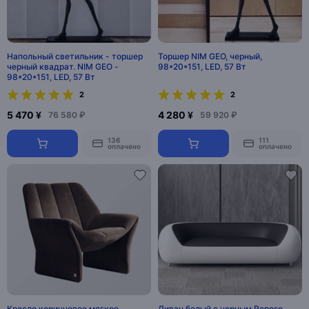
Напольный светильник - торшер
Торшер NIM GEO, черный,
черный квадрат. NIM GEO -
98*20*151, LED, 57 Вт
98*20*151, LED, 57 Вт
2
2
5 470 ¥
4 280 ¥
76 580 ₽
59 920 ₽
136
111
оплачено
оплачено
Кресло коричневое мягкое
Диван белый с черным Reposo,