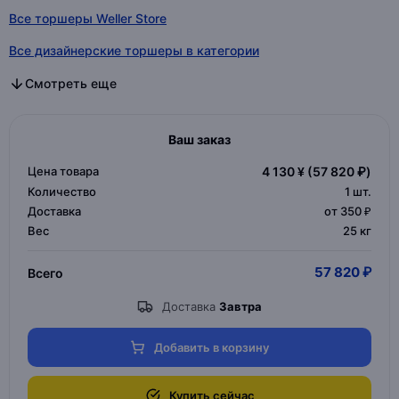
Все торшеры Weller Store
Все дизайнерские торшеры в категории
Все дизайнерские светильники в категории
Все торшеры в категории
Смотреть еще
Ваш заказ
Цена товара
4 130 ¥
(57 820 ₽)
Количество
1
шт.
Доставка
от 350 ₽
Вес
25 кг
57 820 ₽
Всего
Доставка
Завтра
Добавить в корзину
Купить сейчас