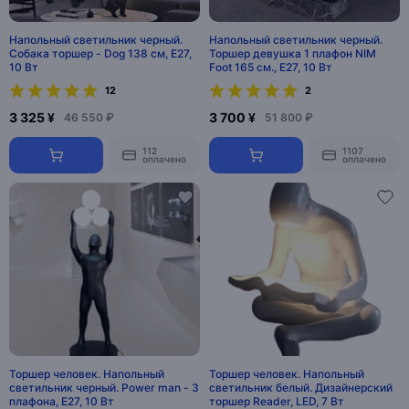
Напольный светильник черный.
Напольный светильник черный.
Собака торшер - Dog 138 см, E27,
Торшер девушка 1 плафон NIM
10 Вт
Foot 165 см., E27, 10 Вт
12
2
3 325 ¥
3 700 ¥
46 550 ₽
51 800 ₽
112
1107
оплачено
оплачено
Торшер человек. Напольный
Торшер человек. Напольный
светильник черный. Power man - 3
светильник белый. Дизайнерский
плафона, E27, 10 Вт
торшер Reader, LED, 7 Вт