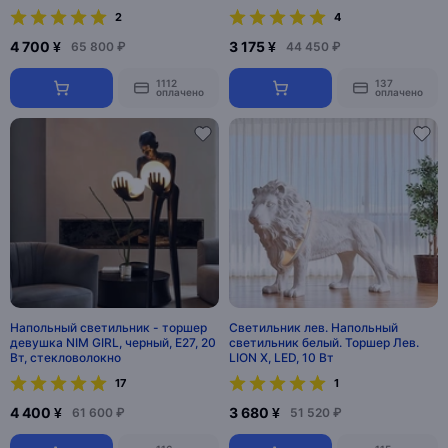
2
4
4 700 ¥
3 175 ¥
65 800 ₽
44 450 ₽
1112
137
оплачено
оплачено
Напольный светильник - торшер
Cветильник лев. Напольный
девушка NIM GIRL, черный, E27, 20
светильник белый. Торшер Лев.
Вт, стекловолокно
LION X, LED, 10 Вт
17
1
4 400 ¥
3 680 ¥
61 600 ₽
51 520 ₽