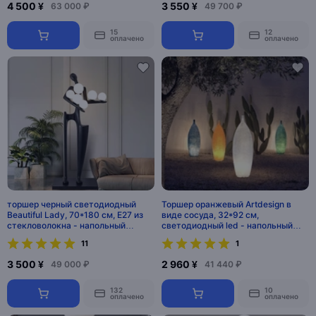
4 500 ¥
3 550 ¥
63 000 ₽
49 700 ₽
15
12
оплачено
оплачено
торшер черный светодиодный
Торшер оранжевый Artdesign в
Beautiful Lady, 70*180 см, E27 из
виде сосуда, 32*92 см,
стекловолокна - напольный
светодиодный led - напольный
торшер
светильник
11
1
3 500 ¥
2 960 ¥
49 000 ₽
41 440 ₽
132
10
оплачено
оплачено