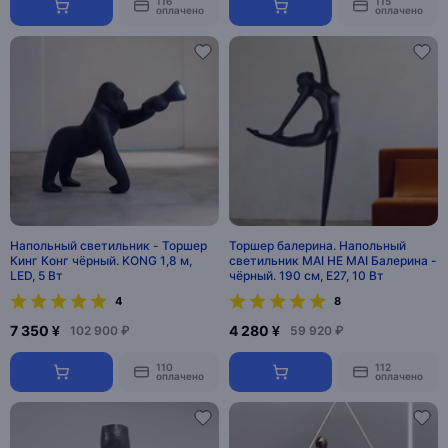
116
115
оплачено
оплачено
Напольный светильник - Торшер
Торшер балерина. Напольный
Кинг Конг чёрный. KONG 1,8 м,
светильник MAI HE MAI Балерина -
LED, 5 Вт
чёрный. 190 см, E27, 10 Вт
4
8
7 350 ¥
4 280 ¥
102 900 ₽
59 920 ₽
110
112
оплачено
оплачено