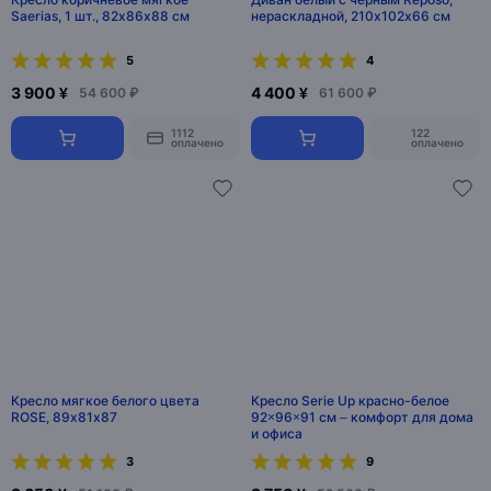
Saerias, 1 шт., 82х86х88 см
нераскладной, 210х102х66 см
5
4
3 900 ¥
4 400 ¥
54 600 ₽
61 600 ₽
1112
122
оплачено
оплачено
Кресло мягкое белого цвета
Кресло Serie Up красно-белое
ROSE, 89х81х87
92×96×91 см – комфорт для дома
и офиса
3
9