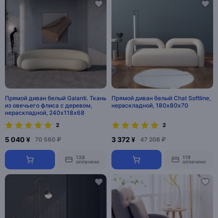
Прямой диван белый Galanti. Ткань
Прямой диван белый Chat Softline,
из овечьего флиса с деревом,
нераскладной, 180х80х70
нераскладной, 240х118х68
2
2
5 040 ¥
3 372 ¥
70 560 ₽
47 208 ₽
138
119
оплачено
оплачено