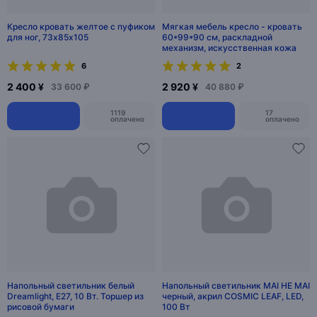
Кресло кровать желтое с пуфиком
Мягкая мебель кресло - кровать
для ног, 73х85х105
60*99*90 см, раскладной
механизм, искусственная кожа
6
2
2 400 ¥
2 920 ¥
33 600 ₽
40 880 ₽
1119
17
оплачено
оплачено
Напольный светильник белый
Напольный светильник MAI HE MAI
Dreamlight, E27, 10 Вт. Торшер из
черный, акрил COSMIC LEAF, LED,
рисовой бумаги
100 Вт