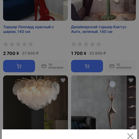
Торшер Леопард красный с
Дизайнерский торшер Кактус
шаром, 140 см
Aurix, зеленый, 140 см
2 700 ¥
1 700 ¥
37 800 ₽
23 800 ₽
10
10
оплачено
оплачено