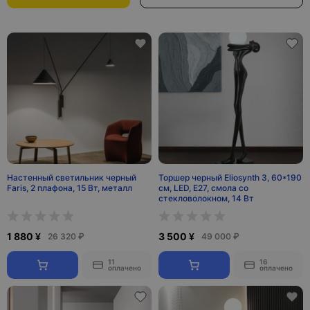
Настенный светильник черный
Торшер черный Eliosynth 3, 60*190
Faris, 2 плафона, 15 Вт, металл
см, LED, Е27, смола со
стекловолокном, 14 Вт
1 880 ¥
3 500 ¥
26 320 ₽
49 000 ₽
11
16
оплачено
оплачено