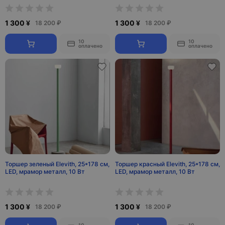
1 300 ¥
1 300 ¥
18 200 ₽
18 200 ₽
10
10
оплачено
оплачено
Торшер зеленый Elevith, 25*178 см,
Торшер красный Elevith, 25*178 см,
LED, мрамор металл, 10 Вт
LED, мрамор металл, 10 Вт
1 300 ¥
1 300 ¥
18 200 ₽
18 200 ₽