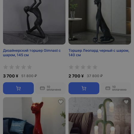
Дизайнерский торшер Gimnast с
Торшер Леопард черный с шаром,
шаром, 145 см
140 см
3 700 ¥
2 700 ¥
51 800 ₽
37 800 ₽
10
10
оплачено
оплачено