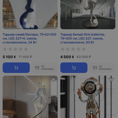
Торшер синий Elevique, 75*42*200
Торшер белый Girls ballerina,
см, LED, E27*4, смола,
79*200 см, LED, Е27, смола,
стекловолокно, 24 Вт
стекловолокно, 65 Вт
5 100 ¥
4 500 ¥
71 400 ₽
63 000 ₽
10
10
оплачено
оплачено