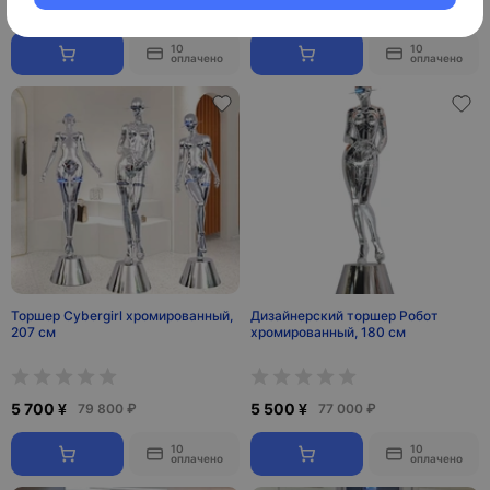
6 500 ¥
6 100 ¥
91 000 ₽
85 400 ₽
10
10
оплачено
оплачено
Торшер Cybergirl хромированный,
Дизайнерский торшер Робот
207 см
хромированный, 180 см
5 700 ¥
5 500 ¥
79 800 ₽
77 000 ₽
10
10
оплачено
оплачено