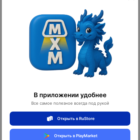
Дизайнерская люстра NIMBUS из
Дизайнерский торшер Девушка
латуни и стекла, 80 см
медный с шаром, 192 см
2 350 ¥
3 300 ¥
32 900 ₽
46 200 ₽
10
10
оплачено
оплачено
В приложении удобнее
Все самое полезное всегда под рукой
Дизайнерский торшер-статуя Man
Торшер Coquette хромированный с
Открыть в RuStore
Statue, хром, 153 см
LED-подсветкой, 165 см
Открыть в PlayMarket