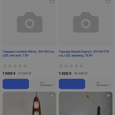
Торшер голубой Altrex, 35*165 см,
Торшер белый Espryn, 35*35*170
LED, металл, 7 Вт
см, LED, мрамор, 15 Вт
1 500 ¥
1 320 ¥
21 000 ₽
18 480 ₽
10
10
оплачено
оплачено