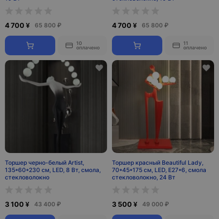
4 700 ¥
4 700 ¥
65 800 ₽
65 800 ₽
10
11
оплачено
оплачено
Торшер черно-белый Artist,
Торшер красный Beautiful Lady,
135*60*230 см, LED, 8 Вт, смола,
70*45*175 см, LED, Е27*6, смола
стекловолокно
стекловолокно, 24 Вт
3 100 ¥
3 500 ¥
43 400 ₽
49 000 ₽