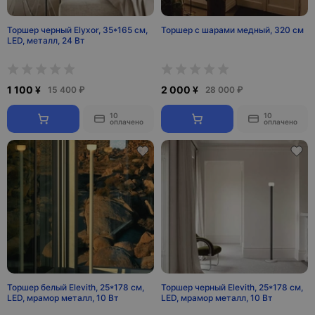
Торшер черный Elyxor, 35*165 см,
Торшер с шарами медный, 320 см
LED, металл, 24 Вт
1 100 ¥
2 000 ¥
15 400 ₽
28 000 ₽
10
10
оплачено
оплачено
Торшер белый Elevith, 25*178 см,
Торшер черный Elevith, 25*178 см,
LED, мрамор металл, 10 Вт
LED, мрамор металл, 10 Вт