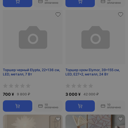
10
10
оплачено
оплачено
Торшер черный Elypta, 22*136 см,
Торшер хром Elymor, 39*155 см,
LED, металл, 7 Вт
LED, Е27*2, металл, 24 Вт
700 ¥
3 000 ¥
9 800 ₽
42 000 ₽
10
10
оплачено
оплачено