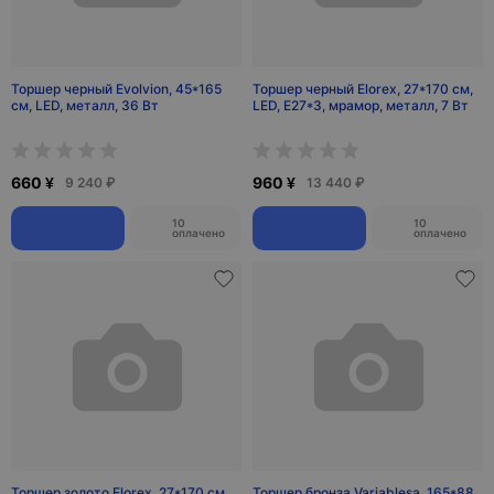
Торшер черный Evolvion, 45*165
Торшер черный Elorex, 27*170 см,
см, LED, металл, 36 Вт
LED, Е27*3, мрамор, металл, 7 Вт
660 ¥
960 ¥
9 240 ₽
13 440 ₽
10
10
оплачено
оплачено
Торшер золото Elorex, 27*170 см,
Торшер бронза Variablesa, 165*88