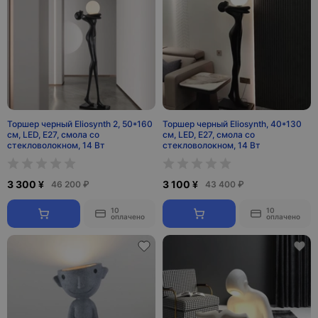
Торшер черный Eliosynth 2, 50*160
Торшер черный Eliosynth, 40*130
см, LED, Е27, смола со
см, LED, Е27, смола со
стекловолокном, 14 Вт
стекловолокном, 14 Вт
3 300 ¥
3 100 ¥
46 200 ₽
43 400 ₽
10
10
оплачено
оплачено