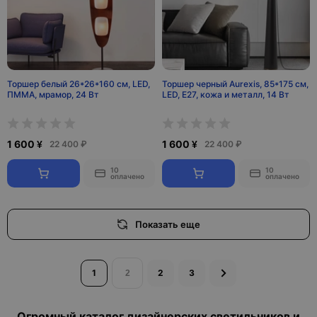
Торшер белый 26*26*160 см, LED,
Торшер черный Aurexis, 85*175 см,
ПММА, мрамор, 24 Вт
LED, Е27, кожа и металл, 14 Вт
1 600 ¥
1 600 ¥
22 400 ₽
22 400 ₽
10
10
оплачено
оплачено
Показать еще
1
2
3
Огромный каталог дизайнерских светильников и