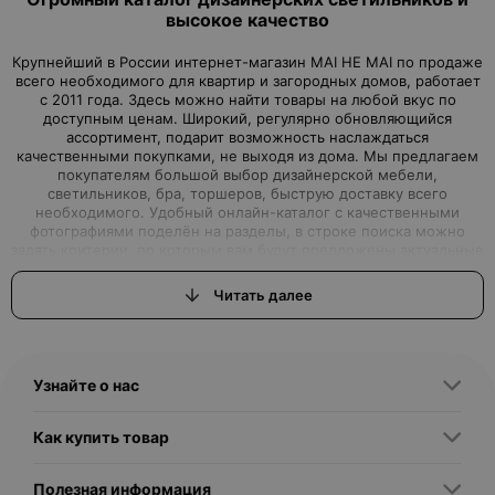
высокое качество
Крупнейший в России интернет-магазин MAI HE MAI по продаже
всего необходимого для квартир и загородных домов, работает
с 2011 года. Здесь можно найти товары на любой вкус по
доступным ценам. Широкий, регулярно обновляющийся
ассортимент, подарит возможность наслаждаться
качественными покупками, не выходя из дома. Мы предлагаем
покупателям большой выбор дизайнерской мебели,
светильников, бра, торшеров, быструю доставку всего
необходимого. Удобный онлайн-каталог с качественными
фотографиями поделён на разделы, в строке поиска можно
задать критерии, по которым вам будут предложены актуальные
варианты товаров нашего магазина.Интернет-магазин, где вы
можете найти всё, что ищете
Читать далее
Вы задумали начать ремонт или просто обновить дизайн
квартиры, но вам для этого не хватало качественной, красивой,
с дизайнерской изюминкой, мебели или торшеров, бра и
светильников? Интернет–магазин MAI HE MAI - это выгодные
Узнайте о нас
предложения, которые смогут удовлетворить самые
притязательные запросы, как именитых дизайнеров, так и
простых обывателей, решивших сделать свой дом
Как купить товар
неповторимым. Дизайнерские светильники купить любых
размеров, форм и цветов подойдут для применения во всех
сферах жизни. Напольные светильники – торшеры украсят не
Полезная информация