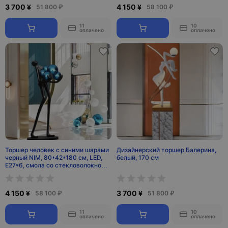
3 700 ¥
4 150 ¥
51 800 ₽
58 100 ₽
11
10
оплачено
оплачено
Торшер человек с синими шарами
Дизайнерский торшер Балерина,
черный NIM, 80*42*180 см, LED,
белый, 170 см
E27*6, смола со стекловолокном,
24 Вт
4 150 ¥
3 700 ¥
58 100 ₽
51 800 ₽
11
10
оплачено
оплачено