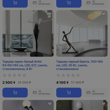
10
10
оплачено
оплачено
Торшер черно-белый Artist
Торшер черный Elperia, 100*180
93*50*160 см, LED, E27, смола,
см, LED, 20 Вт, смола,
стекловолокно, 8 Вт
стекловолокно
2 500 ¥
4 100 ¥
35 000 ₽
57 400 ₽
10
10
оплачено
оплачено