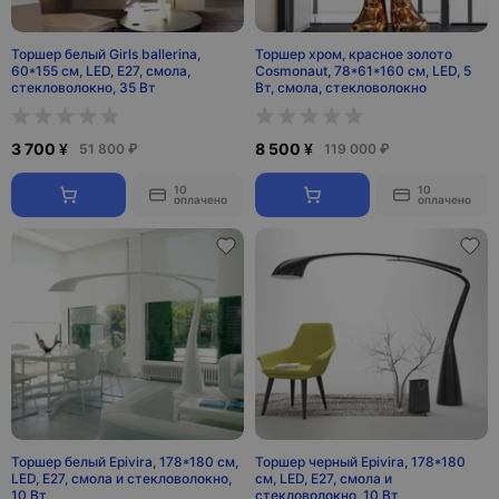
Торшер белый Girls ballerina,
Торшер хром, красное золото
60*155 см, LED, Е27, смола,
Cosmonaut, 78*61*160 см, LED, 5
стекловолокно, 35 Вт
Вт, смола, стекловолокно
3 700 ¥
8 500 ¥
51 800 ₽
119 000 ₽
10
10
оплачено
оплачено
Торшер белый Epivira, 178*180 см,
Торшер черный Epivira, 178*180
LED, Е27, смола и стекловолокно,
см, LED, Е27, смола и
10 Вт
стекловолокно, 10 Вт