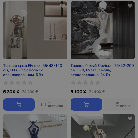
Торшер хром Elvynix, 55*48*100
Торшер белый Elevique, 75*42*200
см, LED, E27, смола со
см, LED, E27*4, смола,
стекловолокном, 5 Вт
стекловолокно, 24 Вт
5 300 ¥
5 100 ¥
74 200 ₽
71 400 ₽
10
10
оплачено
оплачено