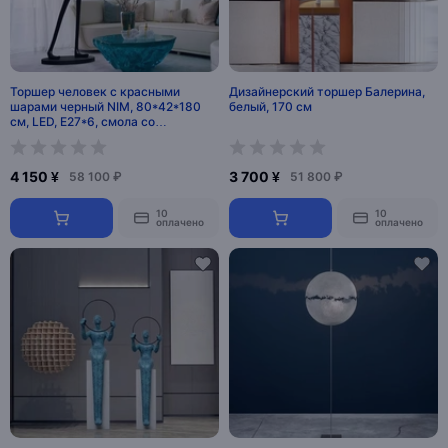
Торшер человек с красными
Дизайнерский торшер Балерина,
шарами черный NIM, 80*42*180
белый, 170 см
см, LED, E27*6, смола со
стекловолокном, 24 Вт
4 150 ¥
3 700 ¥
58 100 ₽
51 800 ₽
10
10
оплачено
оплачено