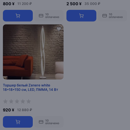
800 ¥
2 500 ¥
11 200 ₽
35 000 ₽
10
10
оплачено
оплачено
Торшер белый Zenere white
18*18*150 см, LED, ПММА, 14 Вт
920 ¥
12 880 ₽
10
оплачено