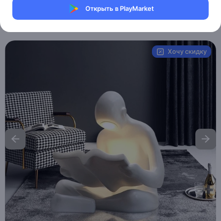
Магазин Weller Store
Открыть в PlayMarket
Артикул:
MXM7568926286
Хочу скидку