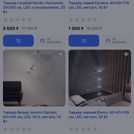
Торшер голубой Nordic Humanoid,
Торшер серый Elyndra, 40*40*176
55*200 см, LED, стекловолокно, 20
см, LED, металл, 10 Вт
Вт
5 500 ¥
1 300 ¥
77 000 ₽
18 200 ₽
10
10
оплачено
оплачено
Торшер белый, золото Garden,
Торшер черный Elvoro, 40*40*149
60*160 см, LED, 14*2, металл, 14
см, LED, металл, 20 Вт
Вт