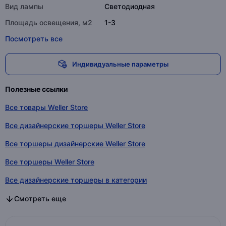
Вид лампы
Светодиодная
Площадь освещения, м2
1-3
Посмотреть все
Индивидуальные параметры
Полезные ссылки
Все товары Weller Store
Все дизайнерские торшеры Weller Store
Все торшеры дизайнерские Weller Store
Все торшеры Weller Store
Все дизайнерские торшеры в категории
Все торшеры дизайнерские в категории
Все торшеры в категории
Смотреть еще