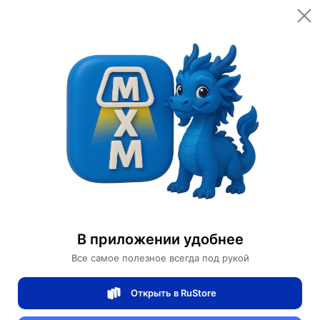
Открыть в приложении
Открыть
Главная
Категории
Мебель для дома и офиса
Освещение для дома
Дизайнерские торшеры
Торшер Читающий человек белый с LED-подсветкой, 100 см
Торшер Читающий человек белый с LED-
В приложении удобнее
подсветкой, 100 см
Все самое полезное всегда под рукой
Открыть в RuStore
0 отзывов
0