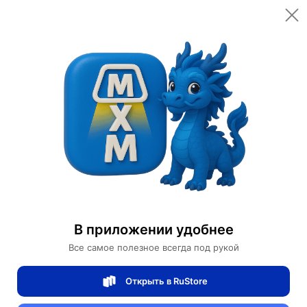
Открыть в приложении
Открыть
Главная
Категории
Мебель для дома и офиса
Освещение для дома
Дизайнерские торшеры
Торшер Девушка золотой с шаром, 180 см
Торшер Девушка золотой с шаром, 180
В приложении удобнее
см
Все самое полезное всегда под рукой
Открыть в RuStore
0 отзывов
0