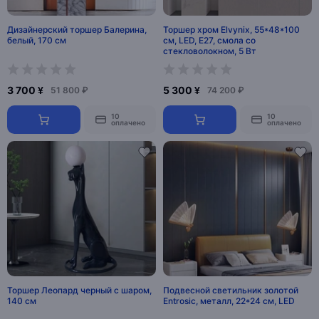
Дизайнерский торшер Балерина,
Торшер хром Elvynix, 55*48*100
белый, 170 см
см, LED, E27, смола со
стекловолокном, 5 Вт
3 700 ¥
5 300 ¥
51 800 ₽
74 200 ₽
10
10
оплачено
оплачено
Торшер Леопард черный с шаром,
Подвесной светильник золотой
140 см
Entrosic, металл, 22*24 см, LED