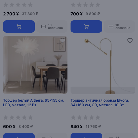
2 700 ¥
700 ¥
37 800 ₽
9 800 ₽
10
10
оплачено
оплачено
Торшер белый Althera, 65*155 см,
Торшер античная бронза Elvora,
LED, металл, 12 Вт
84*160 см, G9, металл, 10 Вт
600 ¥
840 ¥
8 400 ₽
11 760 ₽
10
14