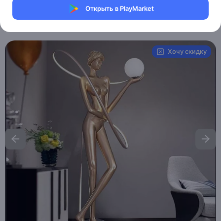
Магазин Weller Store
Открыть в PlayMarket
Артикул:
MXM9420320507
Хочу скидку