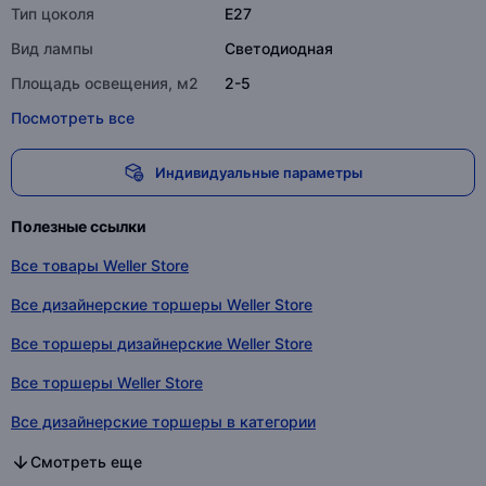
Тип цоколя
E27
Вид лампы
Светодиодная
Площадь освещения, м2
2-5
Посмотреть все
Индивидуальные параметры
Полезные ссылки
Все товары Weller Store
Все дизайнерские торшеры Weller Store
Все торшеры дизайнерские Weller Store
Все торшеры Weller Store
Все дизайнерские торшеры в категории
Все торшеры дизайнерские в категории
Все торшеры в категории
Смотреть еще