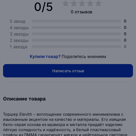
0/5
0 отзывов
5 звезд
0
4 звезды
0
3 звезды
0
2 звезды
0
1 звезда
0
Купили товар?
Поделитесь мнением
Написать отзыв
Описание товара
Торшер Elevith – воплощение современного минимализма с
изысканным акцентом на качество и материалы. Его изящная
бело-серая основа из мрамора и металла придаёт изделию
лёгкую солидность и надёжность, а белый пластмассовый
плафон из ПММА гарантирует мягкое и нейтральное световое