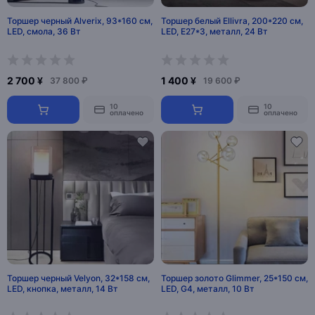
Торшер черный Alverix, 93*160 см,
Торшер белый Ellivra, 200*220 см,
LED, смола, 36 Вт
LED, Е27*3, металл, 24 Вт
2 700 ¥
1 400 ¥
37 800 ₽
19 600 ₽
10
10
оплачено
оплачено
Торшер черный Velyon, 32*158 см,
Торшер золото Glimmer, 25*150 см,
LED, кнопка, металл, 14 Вт
LED, G4, металл, 10 Вт