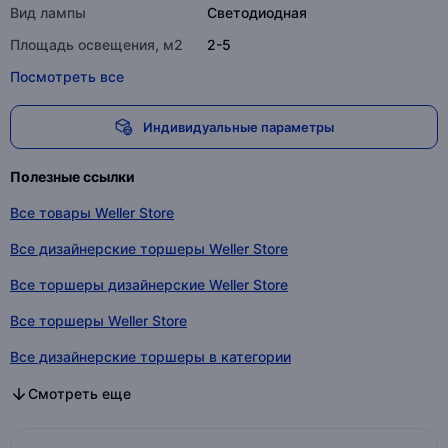
Вид лампы
Светодиодная
Площадь освещения, м2
2-5
Посмотреть все
Индивидуальные параметры
Полезные ссылки
Все товары Weller Store
Все дизайнерские торшеры Weller Store
Все торшеры дизайнерские Weller Store
Все торшеры Weller Store
Все дизайнерские торшеры в категории
Все торшеры дизайнерские в категории
Все торшеры в категории
Смотреть еще