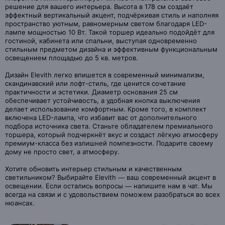
решение для вашего интерьера. Высота в 178 см создаёт
эффектный вертикальный акцент, подчёркивая стиль и наполняя
пространство уютным, равномерным светом благодаря LED-
лампе мощностью 10 Вт. Такой торшер идеально подойдёт для
гостиной, кабинета или спальни, выступая одновременно
стильным предметом дизайна и эффективным функциональным
освещением площадью до 5 кв. метров.
Дизайн Elevith легко впишется в современный минимализм,
скандинавский или лофт-стиль, где ценится сочетание
практичности и эстетики. Диаметр основания 25 см
обеспечивает устойчивость, а удобная кнопка выключения
делает использование комфортным. Кроме того, в комплект
включена LED-лампа, что избавит вас от дополнительного
подбора источника света. Станьте обладателем премиального
торшера, который подчеркнёт вкус и создаст лёгкую атмосферу
премиум-класса без излишней помпезности. Подарите своему
дому не просто свет, а атмосферу.
Хотите обновить интерьер стильным и качественным
светильником? Выбирайте Elevith — ваш современный акцент в
освещении. Если остались вопросы — напишите нам в чат. Мы
всегда на связи и с удовольствием поможем разобраться во всех
нюансах.