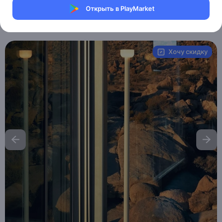
Магазин Weller Store
Открыть в PlayMarket
Артикул:
MXM0859823112
Хочу скидку