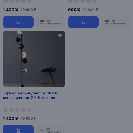
1 400 ¥
900 ¥
19 600 ₽
12 600 ₽
10
10
оплачено
оплачено
Торшер, черный, Vertical 30*165,
светодиодный, G9*6, металл
1 400 ¥
19 600 ₽
10
оплачено