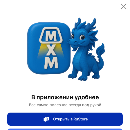
Открыть в приложении
Открыть
Главная
Категории
Мебель для дома и офиса
Освещение для дома
Дизайнерские торшеры
Торшер белый Elevith, 25*178 см, LED, мрамор металл, 10 Вт
Торшер белый Elevith, 25*178 см, LED,
В приложении удобнее
мрамор металл, 10 Вт
Все самое полезное всегда под рукой
Открыть в RuStore
0 отзывов
0