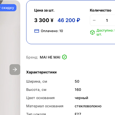
у скидку
Цена за шт.
Количество
3 300 ¥
46 200 ₽
Доступно: 
Оплачено:
10
шт.
Бренд:
MAI HE MAI
Характеристики
Ширина, см
50
Высота, см
160
Цвет основания
черный
Материал основания
стекловолокно
Тип цоколя
E27