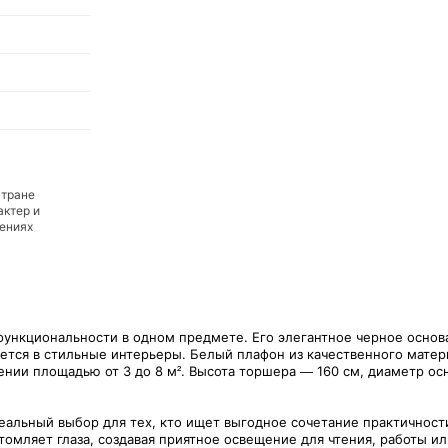
стране
актер и
дениях
функциональности в одном предмете. Его элегантное черное основ
ется в стильные интерьеры. Белый плафон из качественного матер
нии площадью от 3 до 8 м². Высота торшера — 160 см, диаметр осн
еальный выбор для тех, кто ищет выгодное сочетание практичност
томляет глаза, создавая приятное освещение для чтения, работы ил