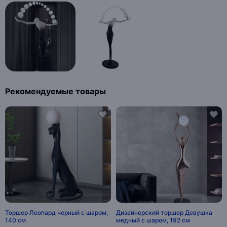
Рекомендуемые товары
Торшер Леопард черный с шаром,
Дизайнерский торшер Девушка
140 см
медный с шаром, 192 см