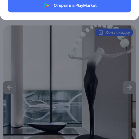
Магазин Weller Store
Открыть в PlayMarket
Артикул:
MXM6414325479
Хочу скидку