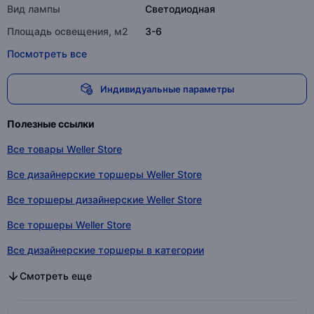
Вид лампы
Светодиодная
Площадь освещения, м2
3-6
Посмотреть все
Индивидуальные параметры
Полезные ссылки
Все товары Weller Store
Все дизайнерские торшеры Weller Store
Все торшеры дизайнерские Weller Store
Все торшеры Weller Store
Все дизайнерские торшеры в категории
Все торшеры дизайнерские в категории
Все торшеры в категории
Смотреть еще