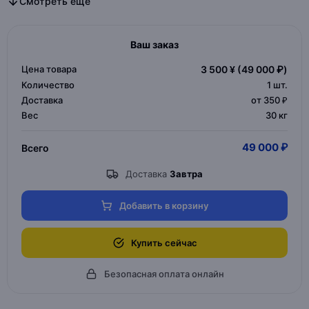
Все торшеры дизайнерские в категории
Все торшеры в категории
Смотреть еще
Ваш заказ
Цена товара
3 500 ¥
(49 000 ₽)
Количество
1
шт.
Доставка
от 350 ₽
Вес
30 кг
49 000 ₽
Всего
Доставка
Завтра
Добавить в корзину
Купить сейчас
Безопасная оплата онлайн