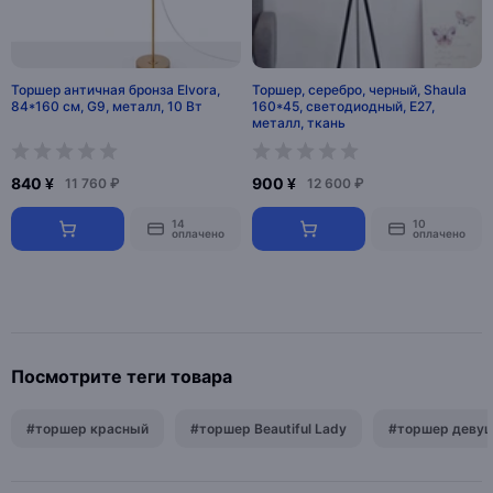
Торшер античная бронза Elvora,
Торшер, серебро, черный, Shaula
84*160 см, G9, металл, 10 Вт
160*45, светодиодный, Е27,
металл, ткань
840 ¥
900 ¥
11 760 ₽
12 600 ₽
14
10
оплачено
оплачено
Посмотрите теги товара
#торшер красный
#торшер Beautiful Lady
#торшер деву