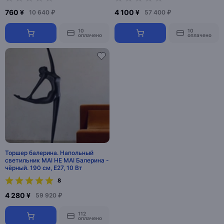
760 ¥
4 100 ¥
10 640 ₽
57 400 ₽
10
10
оплачено
оплачено
Торшер балерина. Напольный
светильник MAI HE MAI Балерина -
чёрный. 190 см, E27, 10 Вт
8
4 280 ¥
59 920 ₽
112
оплачено