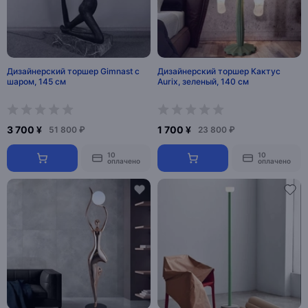
Дизайнерский торшер Gimnast с
Дизайнерский торшер Кактус
шаром, 145 см
Aurix, зеленый, 140 см
3 700 ¥
1 700 ¥
51 800 ₽
23 800 ₽
10
10
оплачено
оплачено