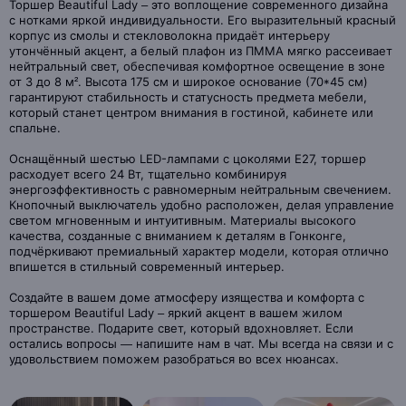
Торшер Beautiful Lady – это воплощение современного дизайна
с нотками яркой индивидуальности. Его выразительный красный
корпус из смолы и стекловолокна придаёт интерьеру
утончённый акцент, а белый плафон из ПММА мягко рассеивает
нейтральный свет, обеспечивая комфортное освещение в зоне
от 3 до 8 м². Высота 175 см и широкое основание (70*45 см)
гарантируют стабильность и статусность предмета мебели,
который станет центром внимания в гостиной, кабинете или
спальне.
Оснащённый шестью LED-лампами с цоколями Е27, торшер
расходует всего 24 Вт, тщательно комбинируя
энергоэффективность с равномерным нейтральным свечением.
Кнопочный выключатель удобно расположен, делая управление
светом мгновенным и интуитивным. Материалы высокого
качества, созданные с вниманием к деталям в Гонконге,
подчёркивают премиальный характер модели, которая отлично
впишется в стильный современный интерьер.
Создайте в вашем доме атмосферу изящества и комфорта с
торшером Beautiful Lady – яркий акцент в вашем жилом
пространстве. Подарите свет, который вдохновляет. Если
остались вопросы — напишите нам в чат. Мы всегда на связи и с
удовольствием поможем разобраться во всех нюансах.