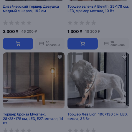
Дизайнерский торшер Девушка
Торшер зеленый Elevith, 25*178 см,
медный с шаром, 192 см
LED, мрамор металл, 10 Вт
3 300 ¥
1 300 ¥
46 200 ₽
18 200 ₽
10
10
оплачено
оплачено
Торшер бронза Elvornex,
Торшер Лев Lion, 190*130 см, LED,
28*28*175 см, LED, Е27, металл, 14
смола, 35 Вт
Вт