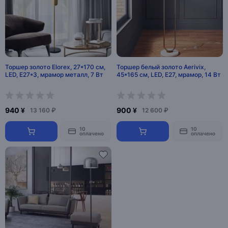
Торшер золото Elorex, 27*170 см,
Торшер белый золото Aerivix,
LED, Е27*3, мрамор металл, 7 Вт
45*165 см, LED, Е27, мрамор, 14 Вт
940 ¥
900 ¥
13 160 ₽
12 600 ₽
10
10
оплачено
оплачено