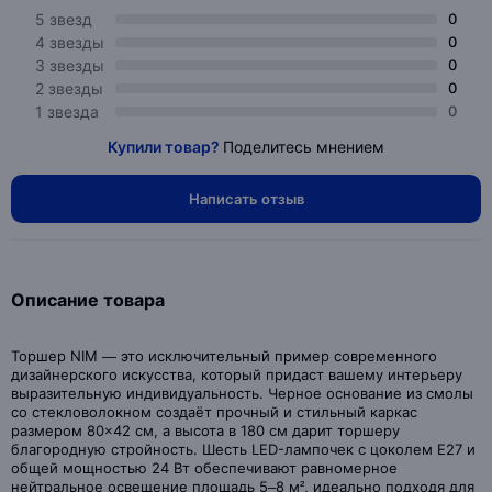
5 звезд
0
4 звезды
0
3 звезды
0
2 звезды
0
1 звезда
0
Купили товар?
Поделитесь мнением
Написать отзыв
Описание товара
Торшер NIM — это исключительный пример современного
дизайнерского искусства, который придаст вашему интерьеру
выразительную индивидуальность. Черное основание из смолы
со стекловолокном создаёт прочный и стильный каркас
размером 80×42 см, а высота в 180 см дарит торшеру
благородную стройность. Шесть LED-лампочек с цоколем E27 и
общей мощностью 24 Вт обеспечивают равномерное
нейтральное освещение площадь 5–8 м², идеально подходя для