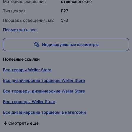
Материал основания
стекловолокно
Тип цоколя
E27
Площадь освещения, м2
5-8
Посмотреть все
Индивидуальные параметры
Полезные ссылки
Все товары Weller Store
Все дизайнерские торшеры Weller Store
Все торшеры дизайнерские Weller Store
Все торшеры Weller Store
Все дизайнерские торшеры в категории
Все торшеры дизайнерские в категории
Все торшеры в категории
Смотреть еще