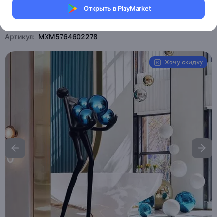
Открыть в PlayMarket
Магазин Weller Store
Артикул:
MXM5764602278
Хочу скидку