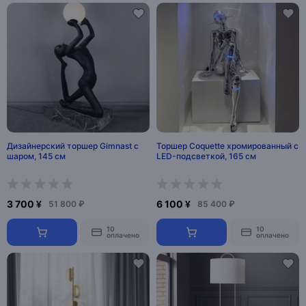
Дизайнерский торшер Gimnast с
Торшер Coquette хромированный с
шаром, 145 см
LED-подсветкой, 165 см
3 700 ¥
6 100 ¥
51 800 ₽
85 400 ₽
10
10
оплачено
оплачено