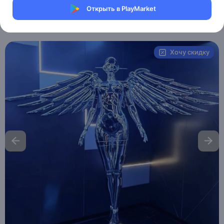
Магазин Weller Store
Открыть в PlayMarket
Артикул:
MXM6125772967
Хочу скидку