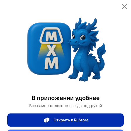
Открыть в приложении
Открыть
Главная
Категории
Мебель для дома и офиса
Освещение для дома
Дизайнерские торшеры
Торшер Ангел хромированный с крыльями, 210 см
Торшер Ангел хромированный с
В приложении удобнее
крыльями, 210 см
Все самое полезное всегда под рукой
Открыть в RuStore
0 отзывов
0