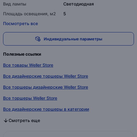
Вид лампы
Светодиодная
Площадь освещения, м2
5
Посмотреть все
Индивидуальные параметры
Полезные ссылки
Все товары Weller Store
Все дизайнерские торшеры Weller Store
Все торшеры дизайнерские Weller Store
Все торшеры Weller Store
Все дизайнерские торшеры в категории
Все торшеры дизайнерские в категории
Все торшеры в категории
Смотреть еще