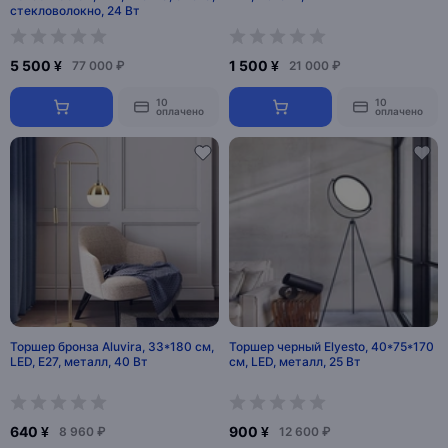
стекловолокно, 24 Вт
5 500 ¥
1 500 ¥
77 000 ₽
21 000 ₽
10
10
оплачено
оплачено
Торшер бронза Aluvira, 33*180 см,
Торшер черный Elyesto, 40*75*170
LED, Е27, металл, 40 Вт
см, LED, металл, 25 Вт
640 ¥
900 ¥
8 960 ₽
12 600 ₽