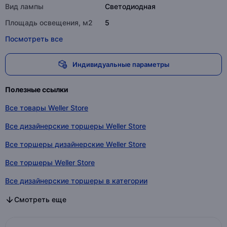
Вид лампы
Светодиодная
Площадь освещения, м2
5
Посмотреть все
Индивидуальные параметры
Полезные ссылки
Все товары Weller Store
Все дизайнерские торшеры Weller Store
Все торшеры дизайнерские Weller Store
Все торшеры Weller Store
Все дизайнерские торшеры в категории
Все торшеры дизайнерские в категории
Все торшеры в категории
Смотреть еще