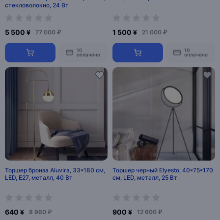
стекловолокно, 24 Вт
5 500 ¥
1 500 ¥
77 000 ₽
21 000 ₽
10
10
оплачено
оплачено
Торшер бронза Aluvira, 33*180 см,
Торшер черный Elyesto, 40*75*170
LED, Е27, металл, 40 Вт
см, LED, металл, 25 Вт
640 ¥
900 ¥
8 960 ₽
12 600 ₽