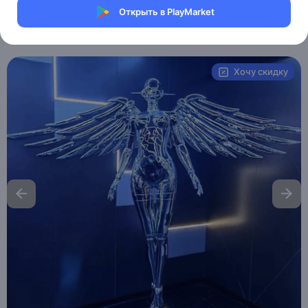
Магазин Weller Store
Открыть в PlayMarket
Артикул:
MXM6125772967
Хочу скидку