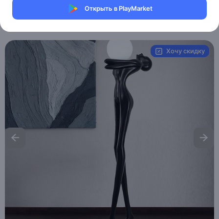
Магазин Weller Store
Открыть в PlayMarket
Артикул:
MXM1073184342
Хочу скидку