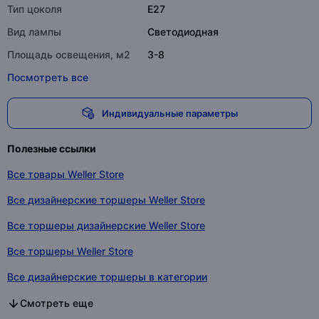
Тип цоколя
E27
Вид лампы
Светодиодная
Площадь освещения, м2
3-8
Посмотреть все
Индивидуальные параметры
Полезные ссылки
Все товары Weller Store
Все дизайнерские торшеры Weller Store
Все торшеры дизайнерские Weller Store
Все торшеры Weller Store
Все дизайнерские торшеры в категории
Все торшеры дизайнерские в категории
Все торшеры в категории
Смотреть еще