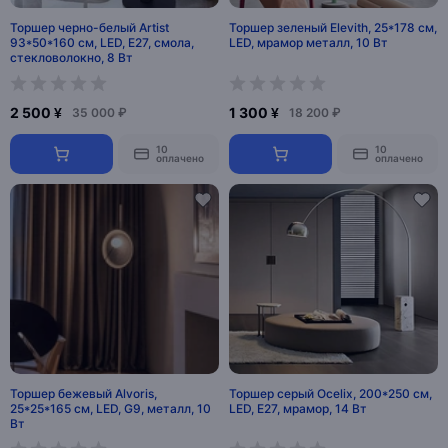
Торшер черно-белый Artist
Торшер зеленый Elevith, 25*178 см,
93*50*160 см, LED, E27, смола,
LED, мрамор металл, 10 Вт
стекловолокно, 8 Вт
2 500 ¥
1 300 ¥
35 000 ₽
18 200 ₽
10
10
оплачено
оплачено
Торшер бежевый Alvoris,
Торшер серый Ocelix, 200*250 см,
25*25*165 см, LED, G9, металл, 10
LED, Е27, мрамор, 14 Вт
Вт