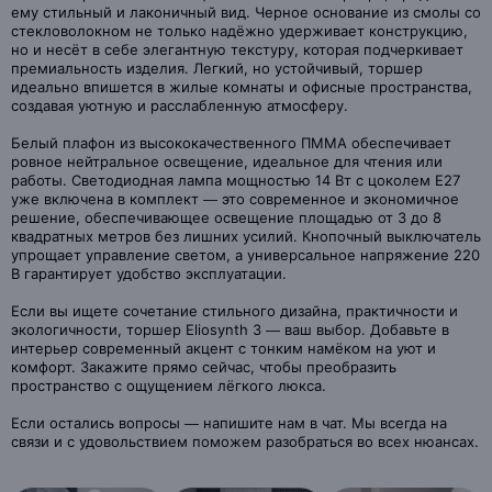
ему стильный и лаконичный вид. Черное основание из смолы со
стекловолокном не только надёжно удерживает конструкцию,
но и несёт в себе элегантную текстуру, которая подчеркивает
премиальность изделия. Легкий, но устойчивый, торшер
идеально впишется в жилые комнаты и офисные пространства,
создавая уютную и расслабленную атмосферу.
Белый плафон из высококачественного ПММА обеспечивает
ровное нейтральное освещение, идеальное для чтения или
работы. Светодиодная лампа мощностью 14 Вт с цоколем Е27
уже включена в комплект — это современное и экономичное
решение, обеспечивающее освещение площадью от 3 до 8
квадратных метров без лишних усилий. Кнопочный выключатель
упрощает управление светом, а универсальное напряжение 220
В гарантирует удобство эксплуатации.
Если вы ищете сочетание стильного дизайна, практичности и
экологичности, торшер Eliosynth 3 — ваш выбор. Добавьте в
интерьер современный акцент с тонким намёком на уют и
комфорт. Закажите прямо сейчас, чтобы преобразить
пространство с ощущением лёгкого люкса.
Если остались вопросы — напишите нам в чат. Мы всегда на
связи и с удовольствием поможем разобраться во всех нюансах.