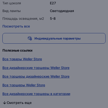
Тип цоколя
E27
Вид лампы
Светодиодная
Площадь освещения, м2
5-8
Посмотреть все
Индивидуальные параметры
Полезные ссылки
Все товары Weller Store
Все дизайнерские торшеры Weller Store
Все торшеры дизайнерские Weller Store
Все торшеры Weller Store
Все дизайнерские торшеры в категории
Все торшеры дизайнерские в категории
Все торшеры в категории
Смотреть еще