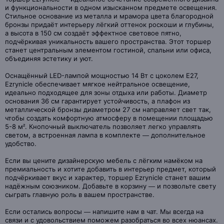
и функциональности в одном изысканном предмете освещения.
Стильное основание из металла и мрамора цвета благородной
бронзы придаёт интерьеру лёгкий оттенок роскоши и глубины,
а высота в 150 см создаёт эффектное световое пятно,
подчёркивая уникальность вашего пространства. Этот торшер
станет центральным элементом гостиной, спальни или офиса,
объединяя эстетику и уют.
Оснащённый LED-лампой мощностью 14 Вт с цоколем E27,
Ezrynicle обеспечивает мягкое нейтральное освещение,
идеально подходящее для зоны отдыха или работы. Диаметр
основания 36 см гарантирует устойчивость, а плафон из
металлической бронзы диаметром 27 см направляет свет так,
чтобы создать комфортную атмосферу в помещении площадью
5-8 м². Кнопочный выключатель позволяет легко управлять
светом, а встроенная лампа в комплекте — дополнительное
удобство.
Если вы цените дизайнерскую мебель с лёгким намёком на
премиальность и хотите добавить в интерьер предмет, который
подчёркивает вкус и характер, торшер Ezrynicle станет вашим
надёжным союзником. Добавьте в корзину — и позвольте свету
сыграть главную роль в вашем пространстве.
Если остались вопросы — напишите нам в чат. Мы всегда на
связи и с удовольствием поможем разобраться во всех нюансах.