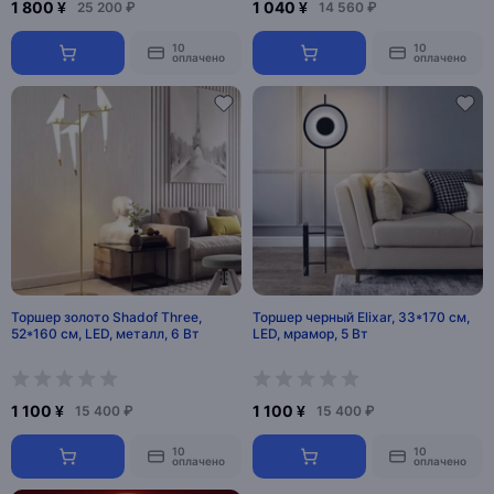
1 800 ¥
1 040 ¥
25 200 ₽
14 560 ₽
10
10
оплачено
оплачено
Торшер золото Shadof Three,
Торшер черный Elixar, 33*170 см,
52*160 см, LED, металл, 6 Вт
LED, мрамор, 5 Вт
1 100 ¥
1 100 ¥
15 400 ₽
15 400 ₽
10
10
оплачено
оплачено