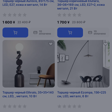
Торшер черный Aurexis, 85*175 см,
Торшер коричневый Elunara,
LED, Е27, кожа и металл, 14 Вт
36*36*169 см, LED, Е27*2, кожа
металл, 21 Вт
1 600 ¥
1 700 ¥
22 400 ₽
23 800 ₽
10
10
оплачено
оплачено
Торшер черный Ethralo, 35*35*140
Торшер черный Ezompa, 156*225
см, LED, , металл, 10 Вт
см, LED, металл, 6 Вт