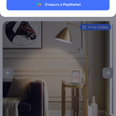
Магазин Weller Store
Открыть в PlayMarket
Артикул:
MXM5921976769
Хочу скидку