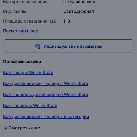
Материал основания
стекловолокно
Вид лампы
Светодиодная
Площадь освещения, м2
1-3
Посмотреть все
Индивидуальные параметры
Полезные ссылки
Все товары Weller Store
Все дизайнерские торшеры Weller Store
Все торшеры дизайнерские Weller Store
Все торшеры Weller Store
Все дизайнерские торшеры в категории
Все торшеры дизайнерские в категории
Все торшеры в категории
Смотреть еще