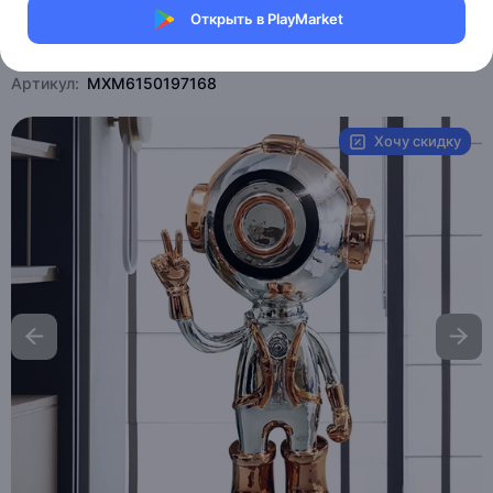
Открыть в PlayMarket
Магазин Weller Store
Артикул:
MXM6150197168
Хочу скидку