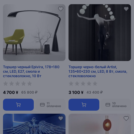
Торшер черный Epivira, 178*180
Торшер черно-белый Artist,
см, LED, Е27, смола и
135*60*230 см, LED, 8 Вт, смола,
стекловолокно, 10 Вт
стекловолокно
4 700 ¥
3 100 ¥
65 800 ₽
43 400 ₽
11
10
оплачено
оплачено