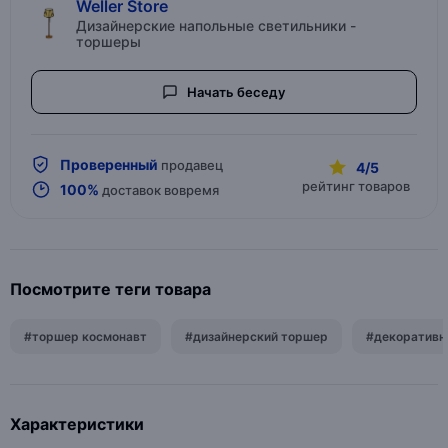
Weller Store
Дизайнерские напольные светильники -
торшеры
Начать беседу
Проверенный
продавец
4/5
рейтинг товаров
100%
доставок вовремя
Посмотрите теги товара
#торшер космонавт
#дизайнерский торшер
#декоративн
Характеристики