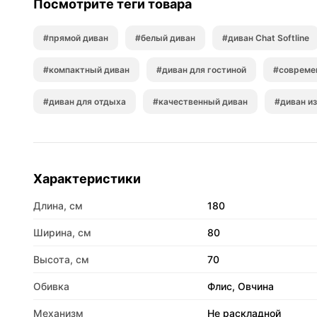
Посмотрите теги товара
#прямой диван
#белый диван
#диван Chat Softline
#компактный диван
#диван для гостиной
#совреме
#диван для отдыха
#качественный диван
#диван из
Характеристики
Длина, см
180
Ширина, см
80
Высота, см
70
Обивка
Флис, Овчина
Механизм
Не раскладной