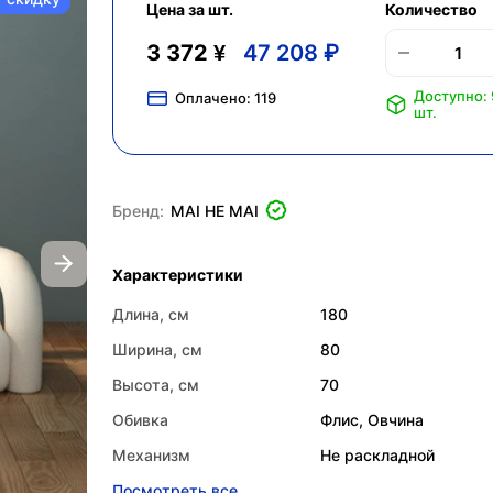
Цена за шт.
Количество
3 372 ¥
47 208 ₽
Доступно:
Оплачено:
119
шт.
Бренд:
MAI HE MAI
Характеристики
Длина, см
180
Ширина, см
80
Высота, см
70
Обивка
Флис, Овчина
Механизм
Не раскладной
Посмотреть все