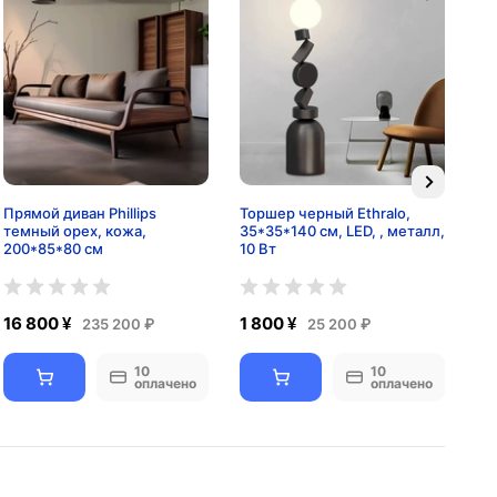
Прямой диван Phillips
Торшер черный Ethralo,
Св
темный орех, кожа,
35*35*140 см, LED, , металл,
ме
200*85*80 см
10 Вт
16 800 ¥
1 800 ¥
3 
235 200 ₽
25 200 ₽
10
10
оплачено
оплачено