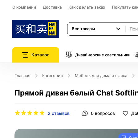
О компании
Доставка
Как сделать заказ
Покупать ка
Все товары
Каталог
Дизайнерские светильники
Главная
Категории
Мебель для дома и офиса
Прямой диван белый Chat Softli
2 отзывов
0
вопросов
До
Хоч