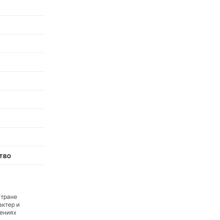
тво
стране
актер и
дениях