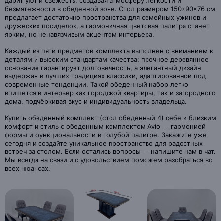
дарит уют и свежесть, создавая атмосферу легкости и
безмятежности в обеденной зоне. Стол размером 150×90×76 см
предлагает достаточно пространства для семейных ужинов и
дружеских посиделок, а гармоничная цветовая палитра станет
ярким, но ненавязчивым акцентом интерьера.
Каждый из пяти предметов комплекта выполнен с вниманием к
деталям и высоким стандартам качества: прочное деревянное
основание гарантирует долговечность, а элегантный дизайн
выдержан в лучших традициях классики, адаптированной под
современные тенденции. Такой обеденный набор легко
впишется в интерьер как городской квартиры, так и загородного
дома, подчёркивая вкус и индивидуальность владельца.
Купить обеденный комплект (стол обеденный 4) себе и близким
комфорт и стиль с обеденным комплектом Avio — гармонией
формы и функциональности в голубой палитре. Закажите уже
сегодня и создайте уникальное пространство для радостных
встреч за столом. Если остались вопросы — напишите нам в чат.
Мы всегда на связи и с удовольствием поможем разобраться во
всех нюансах.