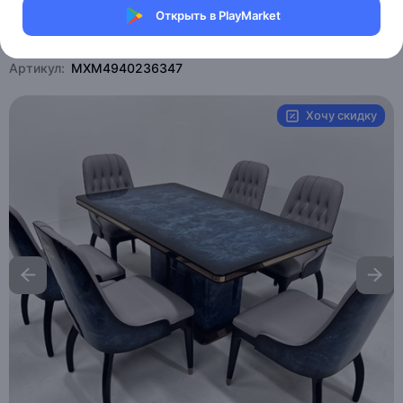
Открыть в PlayMarket
Магазин eMILE
Артикул:
MXM4940236347
Хочу скидку