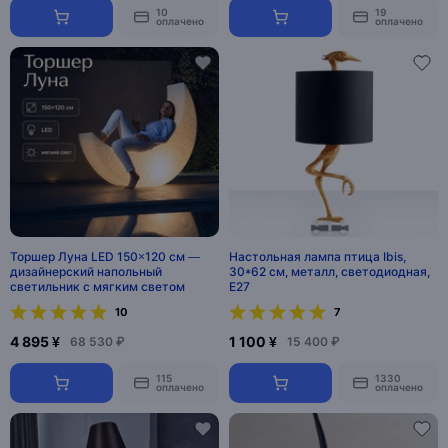
10
19
оплачено
оплачено
Торшер Луна LED 150×120 см —
Настольная лампа птица Ibis,
дизайнерский напольный
30*62 см, металл, светодиодная,
светильник с мягким светом
E27
10
7
4 895 ¥
1 100 ¥
68 530 ₽
15 400 ₽
115
1330
оплачено
оплачено