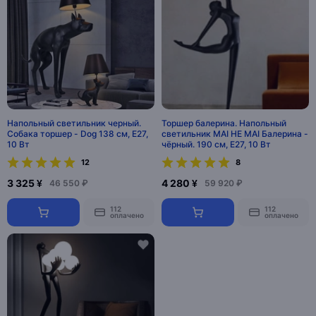
Напольный светильник черный.
Торшер балерина. Напольный
Собака торшер - Dog 138 см, E27,
светильник MAI HE MAI Балерина -
10 Вт
чёрный. 190 см, E27, 10 Вт
12
8
3 325 ¥
4 280 ¥
46 550 ₽
59 920 ₽
112
112
оплачено
оплачено