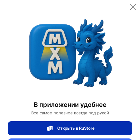
Цена за шт.
Количество
16,880 ¥
236,320 ₽
In stock (2839 available)
Оплачено:
10
Brand:
MAI HE MAI
Характеристики
В приложении удобнее
Цвет
Голубой
Все самое полезное всегда под рукой
Материал столешницы
Дерево
Открыть в RuStore
Материал основания
дерево