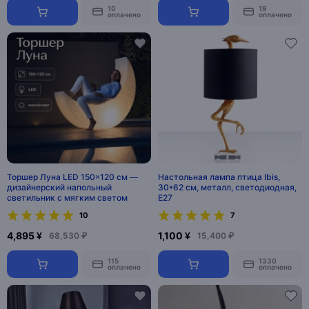
10
19
оплачено
оплачено
Торшер Луна LED 150×120 см —
Настольная лампа птица Ibis,
дизайнерский напольный
30*62 см, металл, светодиодная,
светильник с мягким светом
E27
10
7
4,895 ¥
1,100 ¥
68,530 ₽
15,400 ₽
115
1330
оплачено
оплачено