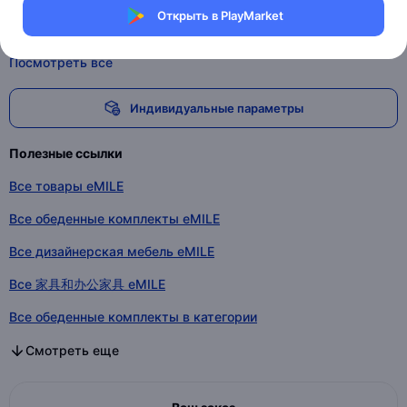
Стиль дизайна
Итальянский
Открыть в PlayMarket
Высота стола
76
Посмотреть все
Индивидуальные параметры
Полезные ссылки
Все товары eMILE
Все обеденные комплекты eMILE
Все дизайнерская мебель eMILE
Все 家具和办公家具 eMILE
Все обеденные комплекты в категории
Все дизайнерская мебель в категории
Все 家具和办公家具 в категории
Смотреть еще