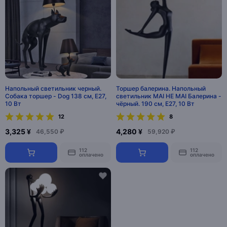
Напольный светильник черный.
Торшер балерина. Напольный
Собака торшер - Dog 138 см, E27,
светильник MAI HE MAI Балерина -
10 Вт
чёрный. 190 см, E27, 10 Вт
12
8
3,325 ¥
4,280 ¥
46,550 ₽
59,920 ₽
112
112
оплачено
оплачено