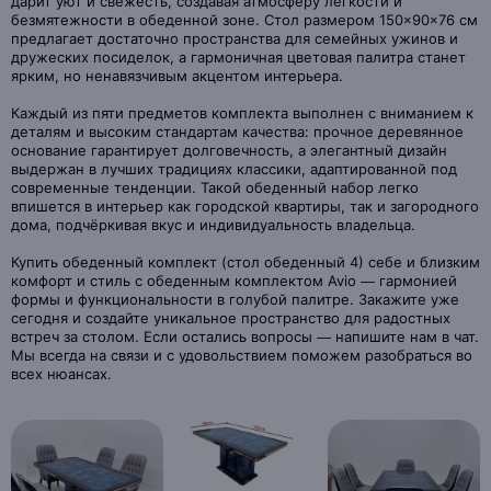
дарит уют и свежесть, создавая атмосферу легкости и
безмятежности в обеденной зоне. Стол размером 150×90×76 см
предлагает достаточно пространства для семейных ужинов и
дружеских посиделок, а гармоничная цветовая палитра станет
ярким, но ненавязчивым акцентом интерьера.
Каждый из пяти предметов комплекта выполнен с вниманием к
деталям и высоким стандартам качества: прочное деревянное
основание гарантирует долговечность, а элегантный дизайн
выдержан в лучших традициях классики, адаптированной под
современные тенденции. Такой обеденный набор легко
впишется в интерьер как городской квартиры, так и загородного
дома, подчёркивая вкус и индивидуальность владельца.
Купить обеденный комплект (стол обеденный 4) себе и близким
комфорт и стиль с обеденным комплектом Avio — гармонией
формы и функциональности в голубой палитре. Закажите уже
сегодня и создайте уникальное пространство для радостных
встреч за столом. Если остались вопросы — напишите нам в чат.
Мы всегда на связи и с удовольствием поможем разобраться во
всех нюансах.