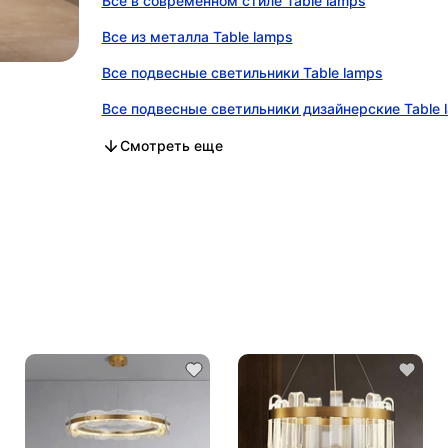
Все в современном стиле Table lamps
Все из металла Table lamps
Все подвесные светильники Table lamps
Все подвесные светильники дизайнерские Table 
Все в современном стиле в категории
Все из металла в категории
Все подвесные светильники в категории
Все подвесные светильники дизайнерские в кате
Смотреть еще