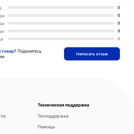
д
0
зды
0
зды
0
ды
0
да
0
и товар?
Поделитесь
Написать отзыв
ем
Техническая поддержка
сти
Техподдержка
Помощь