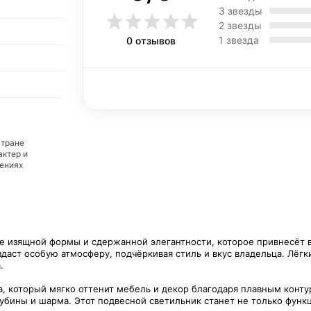
3 звезды
2 звезды
1 звезда
0 отзывов
стране
актер и
дениях
е изящной формы и сдержанной элегантности, которое привнесёт 
аст особую атмосферу, подчёркивая стиль и вкус владельца. Лёгки
.
ва, который мягко оттенит мебель и декор благодаря плавным конт
убины и шарма. Этот подвесной светильник станет не только фун