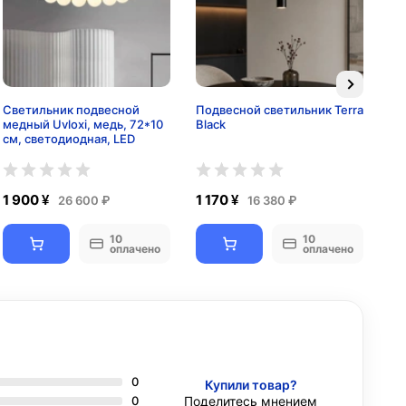
Светильник подвесной
Подвесной светильник Terra
Св
медный Uvloxi, медь, 72*10
Black
ме
см, светодиодная, LED
12
LE
1 900 ¥
1 170 ¥
1 
26 600 ₽
16 380 ₽
10
10
оплачено
оплачено
0
Купили товар?
0
Поделитесь мнением