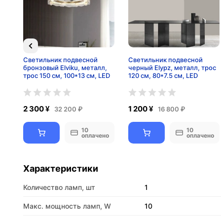
Светильник подвесной
Светильник подвесной
бронзовый Elviku, металл,
черный Elypz, металл, трос
5
трос 150 см, 100*13 см, LED
120 см, 80*7.5 см, LED
2 300 ¥
1 200 ¥
32 200 ₽
16 800 ₽
10
10
но
оплачено
оплачено
Характеристики
Количество ламп, шт
1
Макс. мощность ламп, W
10