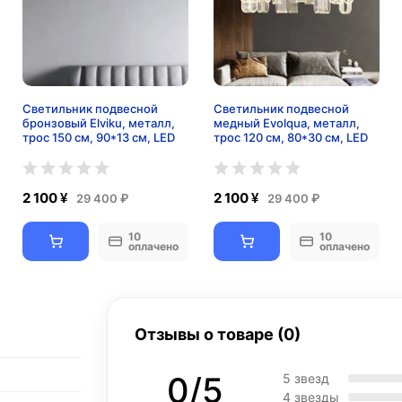
Светильник подвесной
Светильник подвесной
бронзовый Elviku, металл,
медный Evolqua, металл,
трос 150 см, 90*13 см, LED
трос 120 см, 80*30 см, LED
2 100 ¥
2 100 ¥
29 400 ₽
29 400 ₽
10
10
оплачено
оплачено
Отзывы о товаре (0)
0/5
5 звезд
4 звезды