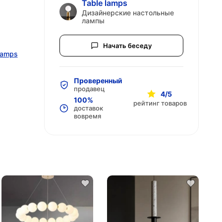
Table lamps
Дизайнерские настольные
лампы
Начать беседу
lamps
гории
Проверенный
продавец
4/5
100%
рейтинг товаров
доставок
вовремя