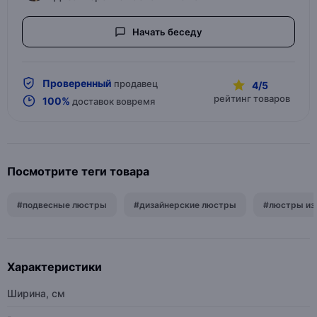
Начать беседу
Проверенный
продавец
4/5
рейтинг товаров
100%
доставок вовремя
Посмотрите теги товара
#подвесные люстры
#дизайнерские люстры
#люстры из
Характеристики
Ширина, см