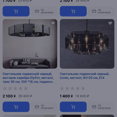
1 700 ¥
2 100 ¥
23 800 ₽
29 400 ₽
10
10
оплачено
оплачено
Светильник подвесной черный,
Светильник подвесной черный,
матовое серебро Elyfrin, металл,
Uzolo, металл, 60*25 см, Е14
трос 50 см, 100 *16 см, подвесная,
G9, 5 Вт
2 100 ¥
1 400 ¥
29 400 ₽
19 600 ₽
10
10
оплачено
оплачено