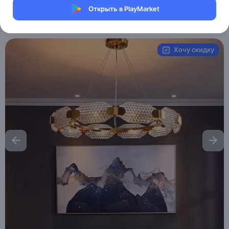
Магазин Table lamps
Открыть в PlayMarket
Артикул:
MXM3795619694
Хочу скидку