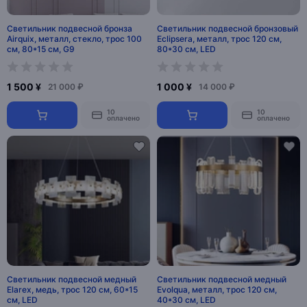
Светильник подвесной бронза
Светильник подвесной бронзовый
Airquix, металл, стекло, трос 100
Eclipsera, металл, трос 120 см,
см, 80*15 см, G9
80*30 см, LED
1 500 ¥
1 000 ¥
21 000 ₽
14 000 ₽
10
10
оплачено
оплачено
Светильник подвесной медный
Светильник подвесной медный
Elarex, медь, трос 120 см, 60*15
Evolqua, металл, трос 120 см,
см, LED
40*30 см, LED