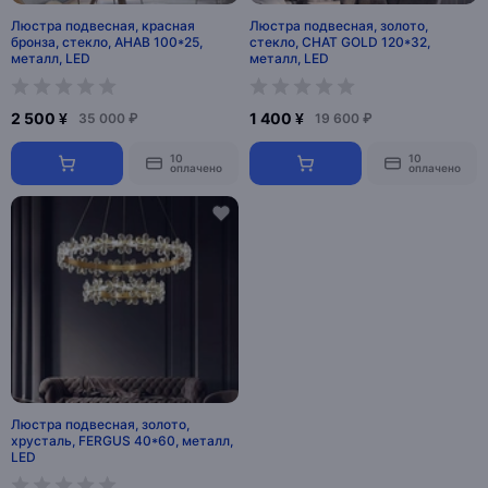
Люстра подвесная, красная
Люстра подвесная, золото,
бронза, стекло, AHAB 100*25,
стекло, CHAT GOLD 120*32,
металл, LED
металл, LED
2 500 ¥
1 400 ¥
35 000 ₽
19 600 ₽
10
10
оплачено
оплачено
Люстра подвесная, золото,
хрусталь, FERGUS 40*60, металл,
LED