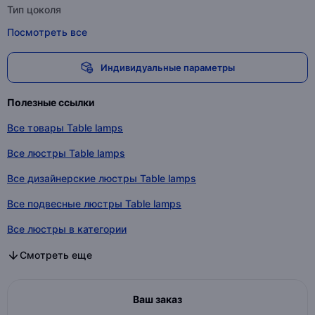
Тип цоколя
Посмотреть все
Индивидуальные параметры
Полезные ссылки
Все товары Table lamps
Все люстры Table lamps
Все дизайнерские люстры Table lamps
Все подвесные люстры Table lamps
Все люстры в категории
Все дизайнерские люстры в категории
Все подвесные люстры в категории
Смотреть еще
Ваш заказ