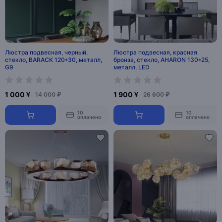
Люстра подвесная, черный,
Люстра подвесная, красная
стекло, BARACK 120*30, металл,
бронза, стекло, AHARON 130*25,
G9
металл, LED
1 000 ¥
1 900 ¥
14 000 ₽
26 600 ₽
10
10
оплачено
оплачено