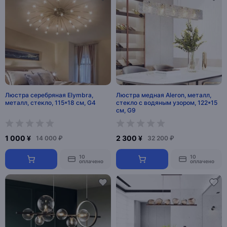
Люстра серебряная Elymbra,
Люстра медная Aleron, металл,
металл, стекло, 115*18 см, G4
стекло с водяным узором, 122*15
см, G9
1 000 ¥
2 300 ¥
14 000 ₽
32 200 ₽
10
10
оплачено
оплачено