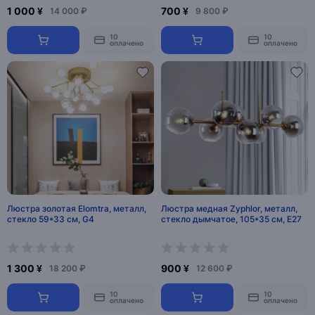
1 000 ¥
700 ¥
14 000 ₽
9 800 ₽
10
10
оплачено
оплачено
Люстра золотая Elomtra, металл,
Люстра медная Zyphlor, металл,
стекло 59*33 см, G4
стекло дымчатое, 105*35 см, Е27
1 300 ¥
900 ¥
18 200 ₽
12 600 ₽
10
10
оплачено
оплачено