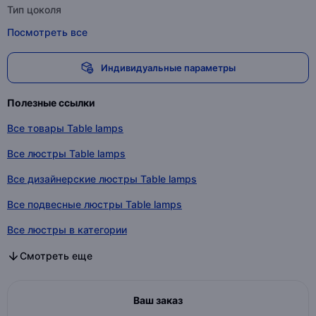
Тип цоколя
Посмотреть все
Индивидуальные параметры
Полезные ссылки
Все товары Table lamps
Все люстры Table lamps
Все дизайнерские люстры Table lamps
Все подвесные люстры Table lamps
Все люстры в категории
Все дизайнерские люстры в категории
Все подвесные люстры в категории
Смотреть еще
Ваш заказ