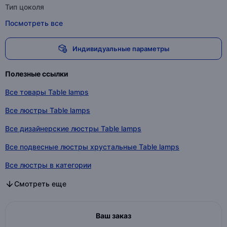
Тип цоколя
Посмотреть все
Индивидуальные параметры
Полезные ссылки
Все товары Table lamps
Все люстры Table lamps
Все дизайнерские люстры Table lamps
Все подвесные люстры хрустальные Table lamps
Все люстры в категории
Все дизайнерские люстры в категории
Все подвесные люстры хрустальные в категории
Смотреть еще
Ваш заказ