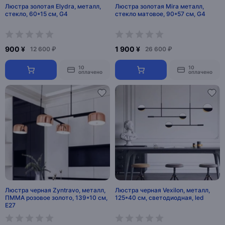
Люстра золотая Elydra, металл,
Люстра золотая Mira металл,
стекло, 60*15 см, G4
стекло матовое, 90*57 см, G4
900 ¥
1 900 ¥
12 600 ₽
26 600 ₽
10
10
оплачено
оплачено
Люстра черная Zyntravo, металл,
Люстра черная Vexilon, металл,
ПММА розовое золото, 139*10 см,
125*40 см, светодиодная, led
Е27