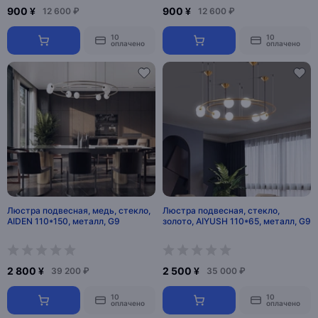
900 ¥
900 ¥
12 600 ₽
12 600 ₽
10
10
оплачено
оплачено
Люстра подвесная, медь, стекло,
Люстра подвесная, стекло,
AIDEN 110*150, металл, G9
золото, AIYUSH 110*65, металл, G9
2 800 ¥
2 500 ¥
39 200 ₽
35 000 ₽
10
10
оплачено
оплачено