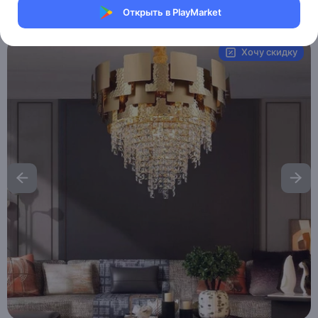
Открыть в PlayMarket
Артикул:
MXM6675733591
Хочу скидку