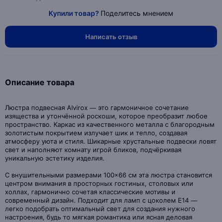
Купили товар?
Поделитесь мнением
Написать отзыв
Описание товара
Люстра подвесная Alvirox — это гармоничное сочетание
изящества и утончённой роскоши, которое преобразит любое
пространство. Каркас из качественного металла с благородным
золотистым покрытием излучает шик и тепло, создавая
атмосферу уюта и стиля. Шикарные хрустальные подвески ловят
свет и наполняют комнату игрой бликов, подчёркивая
уникальную эстетику изделия.
С внушительными размерами 100×66 см эта люстра становится
центром внимания в просторных гостиных, столовых или
холлах, гармонично сочетая классические мотивы и
современный дизайн. Подходит для ламп с цоколем E14 —
легко подобрать оптимальный свет для создания нужного
настроения, будь то мягкая романтика или ясная деловая