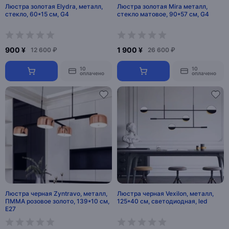
Люстра золотая Elydra, металл,
Люстра золотая Mira металл,
стекло, 60*15 см, G4
стекло матовое, 90*57 см, G4
900 ¥
1 900 ¥
12 600 ₽
26 600 ₽
10
10
оплачено
оплачено
Люстра черная Zyntravo, металл,
Люстра черная Vexilon, металл,
ПММА розовое золото, 139*10 см,
125*40 см, светодиодная, led
Е27