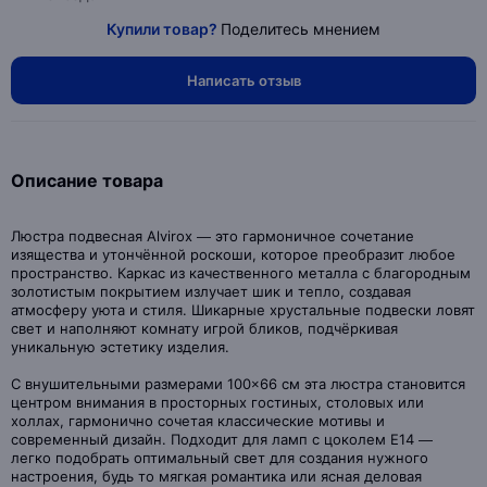
Купили товар?
Поделитесь мнением
Написать отзыв
Описание товара
Люстра подвесная Alvirox — это гармоничное сочетание
изящества и утончённой роскоши, которое преобразит любое
пространство. Каркас из качественного металла с благородным
золотистым покрытием излучает шик и тепло, создавая
атмосферу уюта и стиля. Шикарные хрустальные подвески ловят
свет и наполняют комнату игрой бликов, подчёркивая
уникальную эстетику изделия.
С внушительными размерами 100×66 см эта люстра становится
центром внимания в просторных гостиных, столовых или
холлах, гармонично сочетая классические мотивы и
современный дизайн. Подходит для ламп с цоколем E14 —
легко подобрать оптимальный свет для создания нужного
настроения, будь то мягкая романтика или ясная деловая