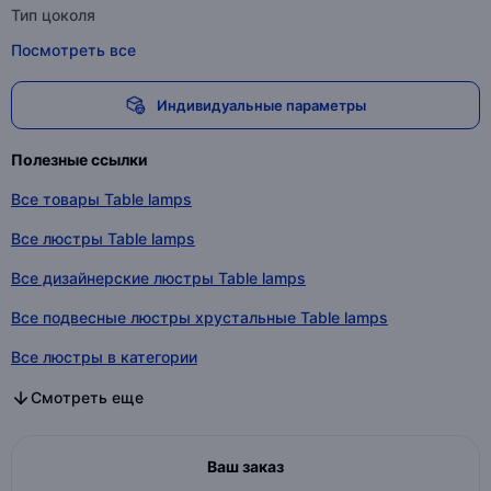
Тип цоколя
Посмотреть все
Индивидуальные параметры
Полезные ссылки
Все товары Table lamps
Все люстры Table lamps
Все дизайнерские люстры Table lamps
Все подвесные люстры хрустальные Table lamps
Все люстры в категории
Все дизайнерские люстры в категории
Все подвесные люстры хрустальные в категории
Смотреть еще
Ваш заказ