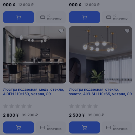
900 ¥
900 ¥
12 600 ₽
12 600 ₽
10
10
оплачено
оплачено
Люстра подвесная, медь, стекло,
Люстра подвесная, стекло,
AIDEN 110*150, металл, G9
золото, AIYUSH 110*65, металл, G9
2 800 ¥
2 500 ¥
39 200 ₽
35 000 ₽
10
10
оплачено
оплачено