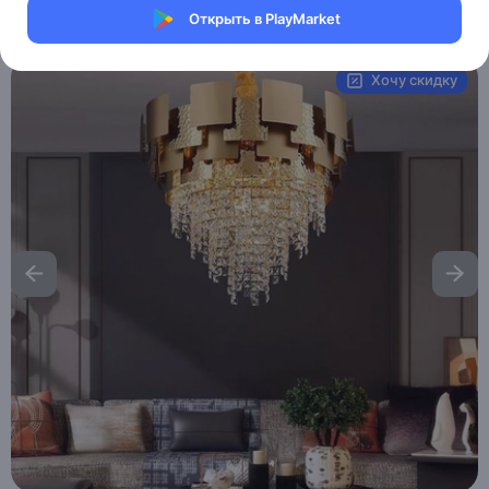
Открыть в PlayMarket
Артикул:
MXM6675733591
Хочу скидку