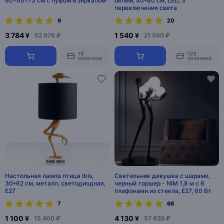
60×60×73 см с пуфом и зеркалом
белый, 40*80 см, LED, 3
переключения света
9
20
3 784 ¥
1 540 ¥
52 976 ₽
21 560 ₽
19
123
оплачено
оплачено
Настольная лампа птица Ibis,
Светильник девушка с шарами,
30*62 см, металл, светодиодная,
черный торшер - NIM 1,8 м с 6
E27
плафонами из стекла, E27, 60 Вт
7
68
1 100 ¥
4 130 ¥
15 400 ₽
57 820 ₽