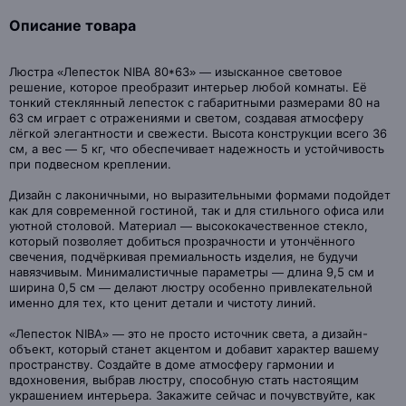
Описание товара
Люстра «Лепесток NIBA 80*63» — изысканное световое
решение, которое преобразит интерьер любой комнаты. Её
тонкий стеклянный лепесток с габаритными размерами 80 на
63 см играет с отражениями и светом, создавая атмосферу
лёгкой элегантности и свежести. Высота конструкции всего 36
см, а вес — 5 кг, что обеспечивает надежность и устойчивость
при подвесном креплении.
Дизайн с лаконичными, но выразительными формами подойдет
как для современной гостиной, так и для стильного офиса или
уютной столовой. Материал — высококачественное стекло,
который позволяет добиться прозрачности и утончённого
свечения, подчёркивая премиальность изделия, не будучи
навязчивым. Минималистичные параметры — длина 9,5 см и
ширина 0,5 см — делают люстру особенно привлекательной
именно для тех, кто ценит детали и чистоту линий.
«Лепесток NIBA» — это не просто источник света, а дизайн-
объект, который станет акцентом и добавит характер вашему
пространству. Создайте в доме атмосферу гармонии и
вдохновения, выбрав люстру, способную стать настоящим
украшением интерьера. Закажите сейчас и почувствуйте, как