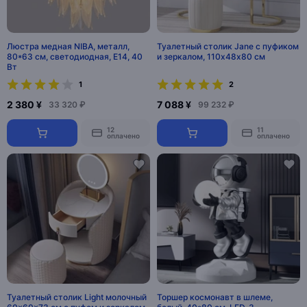
Люстра медная NIBA, металл,
Туалетный столик Jane с пуфиком
80*63 см, светодиодная, E14, 40
и зеркалом, 110х48х80 см
Вт
1
2
2 380 ¥
7 088 ¥
33 320 ₽
99 232 ₽
12
11
оплачено
оплачено
Туалетный столик Light молочный
Торшер космонавт в шлеме,