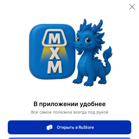
Открыть в приложении
Открыть
Главная
Категории
Светильники
Люстры
Запчасти к люстрам
Лепесток NIBA 80*63
Лепесток NIBA 80*63
В приложении удобнее
0 отзывов
0
Все самое полезное всегда под рукой
Магазин Table lamps
Открыть в RuStore
Артикул:
MXM0117581344