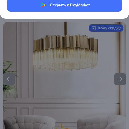
Магазин Table lamps
Открыть в PlayMarket
Артикул:
MXM1796051487
Хочу скидку