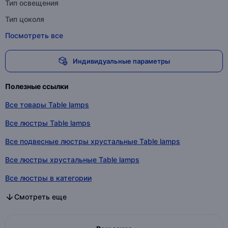
Тип освещения
Тип цоколя
Посмотреть все
Индивидуальные параметры
Полезные ссылки
Все товары Table lamps
Все люстры Table lamps
Все подвесные люстры хрустальные Table lamps
Все люстры хрустальные Table lamps
Все люстры в категории
Все подвесные люстры хрустальные в категории
Все люстры хрустальные в категории
Смотреть еще