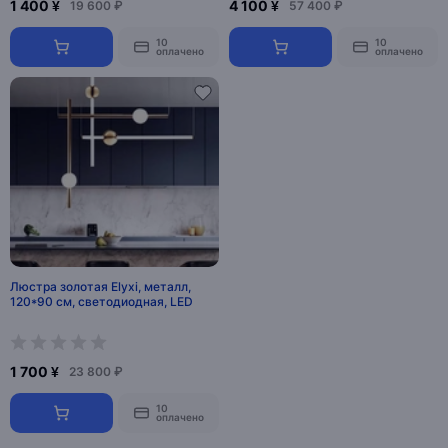
1 400 ¥
4 100 ¥
19 600 ₽
57 400 ₽
10
10
оплачено
оплачено
Люстра золотая Elyxi, металл,
120*90 см, светодиодная, LED
1 700 ¥
23 800 ₽
10
оплачено