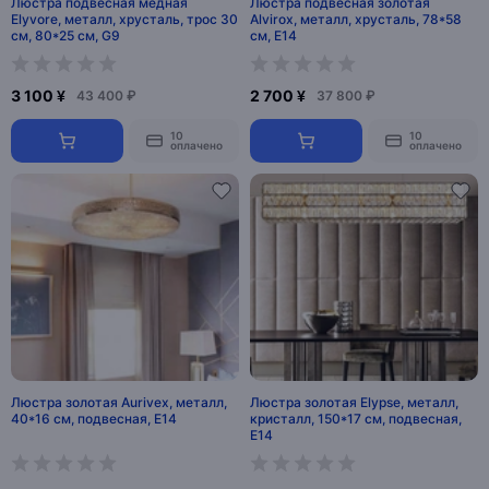
Люстра подвесная медная
Люстра подвесная золотая
Elyvore, металл, хрусталь, трос 30
Alvirox, металл, хрусталь, 78*58
см, 80*25 см, G9
см, E14
3 100 ¥
2 700 ¥
43 400 ₽
37 800 ₽
10
10
оплачено
оплачено
Люстра золотая Aurivex, металл,
Люстра золотая Elypse, металл,
40*16 см, подвесная, Е14
кристалл, 150*17 см, подвесная,
E14