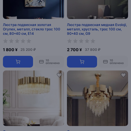
Люстра подвесная золотая
Люстра подвесная медная Evoloji,
Orynex, металл, стекло трос 100
металл, хрусталь, трос 100 см,
см, 80*40 см, E14
90*40 см, G9
1 800 ¥
2 700 ¥
25 200 ₽
37 800 ₽
10
10
оплачено
оплачено