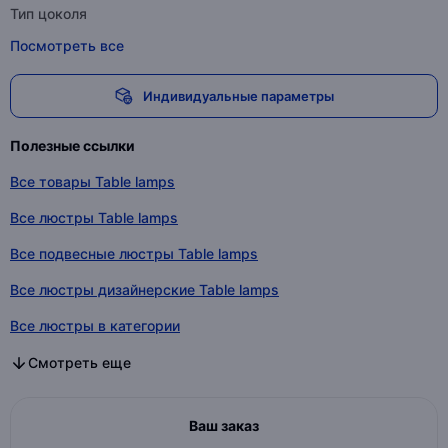
Тип цоколя
Посмотреть все
Индивидуальные параметры
Полезные ссылки
Все товары Table lamps
Все люстры Table lamps
Все подвесные люстры Table lamps
Все люстры дизайнерские Table lamps
Все люстры в категории
Все подвесные люстры в категории
Все люстры дизайнерские в категории
Смотреть еще
Ваш заказ