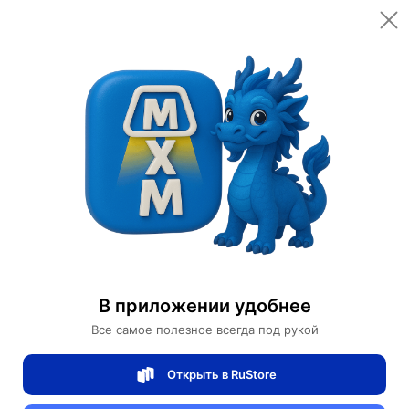
Открыть в приложении
Открыть
Главная
Категории
Светильники
Люстры
Люстра подвесная бронза Elquar, металл, трос 50 см, 80*43 см, Е14
Люстра подвесная бронза Elquar, металл,
трос 50 см, 80*43 см, Е14
В приложении удобнее
Все самое полезное всегда под рукой
0 отзывов
0
Открыть в RuStore
Магазин Table lamps