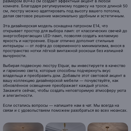
размером 80×43 см создаёт эффектный акцент в любой
комнате. Благодаря регулируемому подвесу на тросе длиной 50
см, люстру можно адаптировать под высоту вашего потолка,
делая световое решение максимально удобным и эстетичным.
Эта дизайнерская модель оснащена патроном Е14, что
открывает простор для выбора ламп: от классических свечей до
энергосберегающих LED-ламп, позволяя создать желаемую
яркость и настроение. Elquar отлично дополнит стильные
интерьеры — от лофта до современного минимализма, внося в
пространство нотки лёгкой винтажной роскоши без излишней
вычурности.
Выбирая подвесную люстру Elquar, вы инвестируете в качество
и гармонию света, которые способны подчеркнуть вкус
владельца и преобразить дом. Добавьте этот световой акцент в
вашу коллекцию дизайнерской мебели — почувствуйте, как
обновлённое освещение преображает каждый уголок.
Закажите сейчас, чтобы создать неповторимую атмосферу уюта
и элегантности.
Если остались вопросы — напишите нам в чат. Мы всегда на
связи и с удовольствием поможем разобраться во всех нюансах.