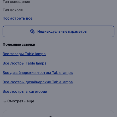
Тип освещения
Тип цоколя
Посмотреть все
Индивидуальные параметры
Полезные ссылки
Все товары Table lamps
Все люстры Table lamps
Все дизайнерские люстры Table lamps
Все люстры дизайнерские Table lamps
Все люстры в категории
Все дизайнерские люстры в категории
Все люстры дизайнерские в категории
Смотреть еще