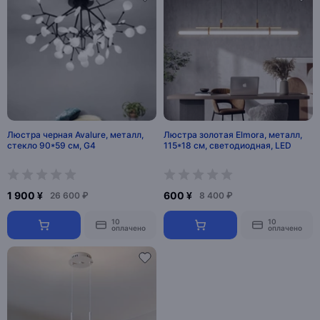
Люстра черная Avalure, металл,
Люстра золотая Elmora, металл,
стекло 90*59 см, G4
115*18 см, светодиодная, LED
1 900 ¥
600 ¥
26 600 ₽
8 400 ₽
10
10
оплачено
оплачено