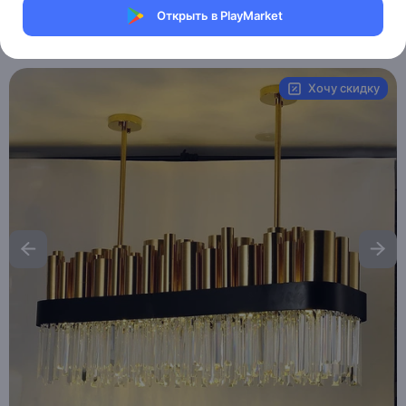
Магазин Table lamps
Открыть в PlayMarket
Артикул:
MXM3192526223
Хочу скидку