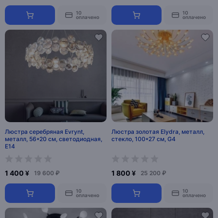
10
10
оплачено
оплачено
Люстра серебряная Evrynt,
Люстра золотая Elydra, металл,
металл, 56*20 см, светодиодная,
стекло, 100*27 см, G4
E14
1 400 ¥
1 800 ¥
19 600 ₽
25 200 ₽
10
10
оплачено
оплачено