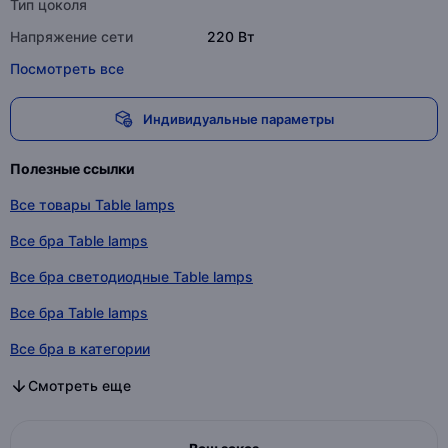
Тип цоколя
Напряжение сети
220 Вт
Посмотреть все
Индивидуальные параметры
Полезные ссылки
Все товары Table lamps
Все бра Table lamps
Все бра светодиодные Table lamps
Все бра Table lamps
Все бра в категории
Все бра светодиодные в категории
Все бра в категории
Смотреть еще