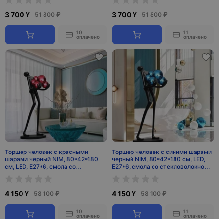
3 700 ¥
3 700 ¥
51 800 ₽
51 800 ₽
10
11
оплачено
оплачено
Торшер человек с красными
Торшер человек с синими шарами
шарами черный NIM, 80*42*180
черный NIM, 80*42*180 см, LED,
см, LED, E27*6, смола со
E27*6, смола со стекловолокном,
стекловолокном, 24 Вт
24 Вт
4 150 ¥
4 150 ¥
58 100 ₽
58 100 ₽
10
11
оплачено
оплачено