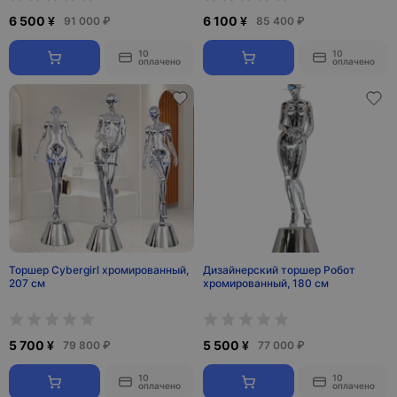
6 500 ¥
6 100 ¥
91 000 ₽
85 400 ₽
10
10
оплачено
оплачено
Торшер Cybergirl хромированный,
Дизайнерский торшер Робот
207 см
хромированный, 180 см
5 700 ¥
5 500 ¥
79 800 ₽
77 000 ₽
10
10
оплачено
оплачено