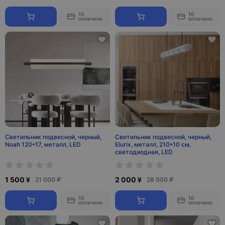
10
10
оплачено
оплачено
Светильник подвесной, черный,
Светильник подвесной, черный,
Noah 120*17, металл, LED
Elurix, металл, 210*10 см,
светодиодная, LED
1 500 ¥
2 000 ¥
21 000 ₽
28 000 ₽
10
10
оплачено
оплачено