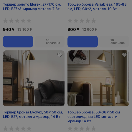
Торшер золото Elorex, 27*170 см,
Торшер бронза Variablesa, 165*88
LED, Е27*3, мрамор металл, 7 Вт
см, LED, G9*2, металл, 10 Вт
940 ¥
900 ¥
13 160 ₽
12 600 ₽
10
10
оплачено
оплачено
Торшер бронза Evolvix, 50*150 см,
Торшер бронза, 50*36*150 см
LED, Е27, металл и мрамор, 14 Вт
светодиодная LED металл и
мрамор 14 Вт