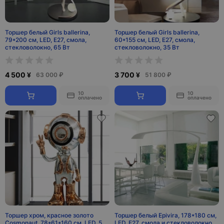
Торшер белый Girls ballerina,
Торшер белый Girls ballerina,
79*200 см, LED, Е27, смола,
60*155 см, LED, Е27, смола,
стекловолокно, 65 Вт
стекловолокно, 35 Вт
4 500 ¥
3 700 ¥
63 000 ₽
51 800 ₽
10
10
оплачено
оплачено
Торшер хром, красное золото
Торшер белый Epivira, 178*180 см,
Cosmonaut, 78*61*160 см, LED, 5
LED, Е27, смола и стекловолокно,