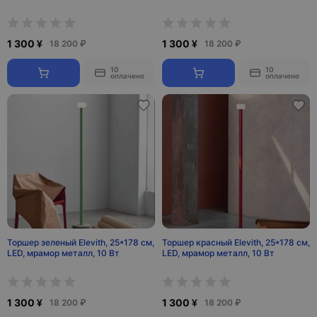
1 300 ¥
1 300 ¥
18 200 ₽
18 200 ₽
10
10
оплачено
оплачено
Торшер зеленый Elevith, 25*178 см,
Торшер красный Elevith, 25*178 см,
LED, мрамор металл, 10 Вт
LED, мрамор металл, 10 Вт
1 300 ¥
1 300 ¥
18 200 ₽
18 200 ₽