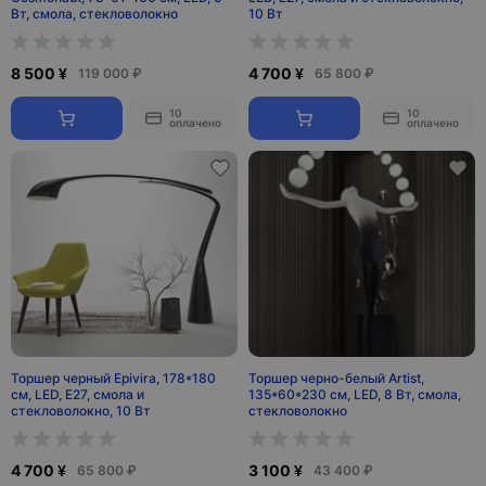
Вт, смола, стекловолокно
10 Вт
8 500 ¥
4 700 ¥
119 000 ₽
65 800 ₽
10
10
оплачено
оплачено
Торшер черный Epivira, 178*180
Торшер черно-белый Artist,
см, LED, Е27, смола и
135*60*230 см, LED, 8 Вт, смола,
стекловолокно, 10 Вт
стекловолокно
4 700 ¥
3 100 ¥
65 800 ₽
43 400 ₽