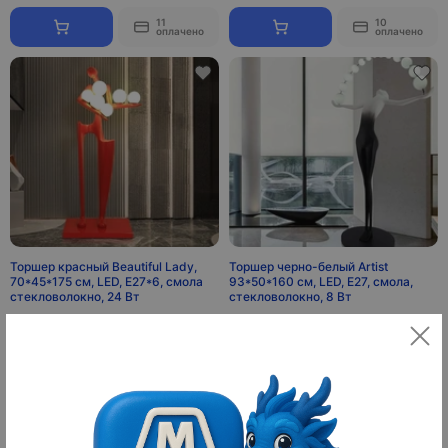
11
10
оплачено
оплачено
Торшер красный Beautiful Lady,
Торшер черно-белый Artist
70*45*175 см, LED, Е27*6, смола
93*50*160 см, LED, E27, смола,
стекловолокно, 24 Вт
стекловолокно, 8 Вт
3 500 ¥
2 500 ¥
49 000 ₽
35 000 ₽
10
10
оплачено
оплачено