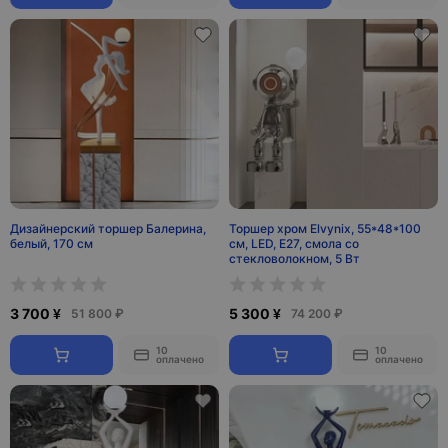
Дизайнерский торшер Балерина,
Торшер хром Elvynix, 55*48*100
белый, 170 см
см, LED, E27, смола со
стекловолокном, 5 Вт
3 700 ¥
5 300 ¥
51 800 ₽
74 200 ₽
10
10
оплачено
оплачено