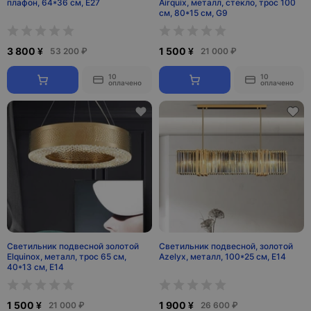
плафон, 64*36 см, E27
Airquix, металл, стекло, трос 100
см, 80*15 см, G9
3 800 ¥
1 500 ¥
53 200 ₽
21 000 ₽
10
10
оплачено
оплачено
Светильник подвесной золотой
Светильник подвесной, золотой
Elquinox, металл, трос 65 см,
Azelyx, металл, 100*25 см, E14
40*13 см, Е14
1 500 ¥
1 900 ¥
21 000 ₽
26 600 ₽