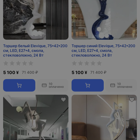
Торшер белый Elevique, 75*42*200
Торшер синий Elevique, 75*42*200
см, LED, E27*4, смола,
см, LED, E27*4, смола,
стекловолокно, 24 Вт
стекловолокно, 24 Вт
5 100 ¥
5 100 ¥
71 400 ₽
71 400 ₽
10
10
оплачено
оплачено