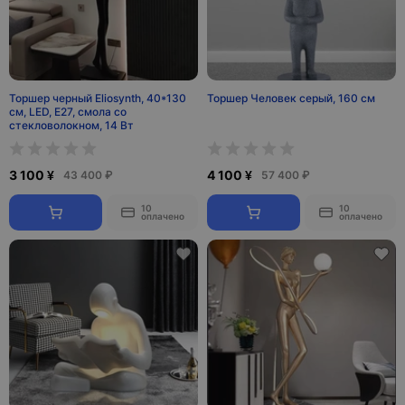
Торшер черный Eliosynth, 40*130
Торшер Человек серый, 160 см
см, LED, Е27, смола со
стекловолокном, 14 Вт
3 100 ¥
4 100 ¥
43 400 ₽
57 400 ₽
10
10
оплачено
оплачено