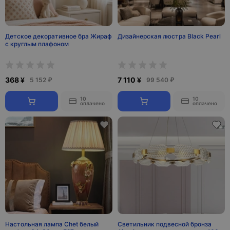
Детское декоративное бра Жираф
Дизайнерская люстра Black Pearl
с круглым плафоном
368 ¥
7 110 ¥
5 152 ₽
99 540 ₽
10
10
оплачено
оплачено
Настольная лампа Chet белый
Светильник подвесной бронза