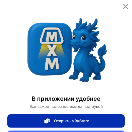
Открыть в приложении
Открыть
Главная
Категории
Автомобили и аксессуары
Электроскейтборды
Электроскейтборд Olot
Электроскейтборд Olot
В приложении удобнее
0 отзывов
0
Все самое полезное всегда под рукой
Магазин Ephdarren
Открыть в RuStore
Артикул:
MXM9392109405