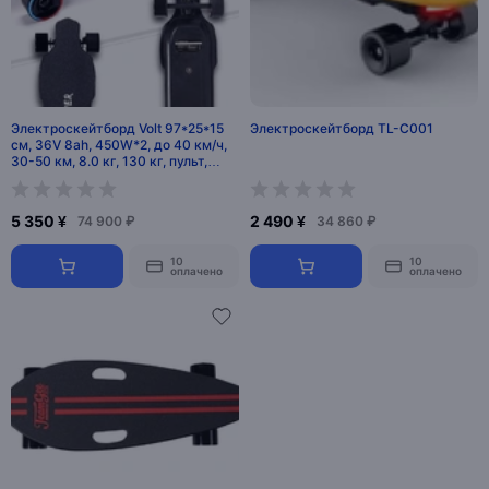
Электроскейтборд Volt 97*25*15
Электроскейтборд TL-C001
см, 36V 8ah, 450W*2, до 40 км/ч,
30-50 км, 8.0 кг, 130 кг, пульт,
китай
5 350 ¥
2 490 ¥
74 900 ₽
34 860 ₽
10
10
оплачено
оплачено