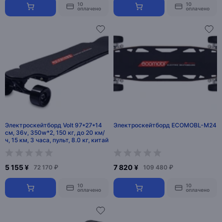
10
10
оплачено
оплачено
Электроскейтборд Volt 97*27*14
Электроскейтборд ECOMOBL-M24
см, 36v, 350w*2, 150 кг, до 20 км/
ч, 15 км, 3 часа, пульт, 8.0 кг, китай
5 155 ¥
7 820 ¥
72 170 ₽
109 480 ₽
10
10
оплачено
оплачено