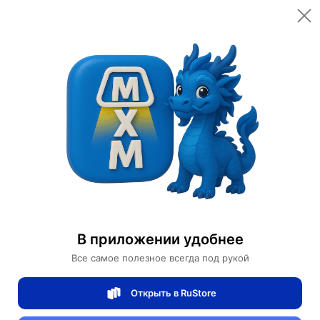
Открыть в приложении
Открыть
Главная
Категории
Автомобили и аксессуары
Электроскейтборды
Электроскейтборд ECOMOBL M7
Электроскейтборд ECOMOBL M7
В приложении удобнее
0 отзывов
0
Все самое полезное всегда под рукой
Магазин Ephdarren
Открыть в RuStore
Артикул:
ECOMOBL M7