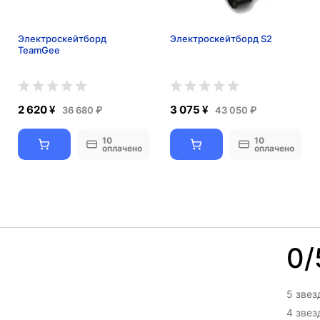
Электроскейтборд
Электроскейтборд S2
TeamGee
2 620 ¥
3 075 ¥
36 680 ₽
43 050 ₽
10
10
оплачено
оплачено
0/
5 звез
4 зве