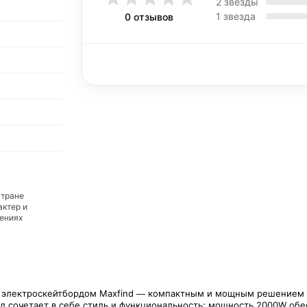
2 звезды
1 звезда
0 отзывов
стране
актер и
дениях
с электроскейтбордом Maxfind — компактным и мощным решением 
д сочетает в себе стиль и функциональность: мощность 2000W обе