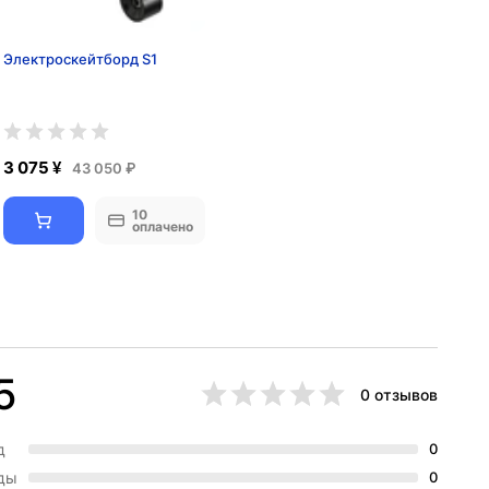
Электроскейтборд S1
3 075 ¥
43 050 ₽
10
оплачено
5
0 отзывов
д
0
зды
0