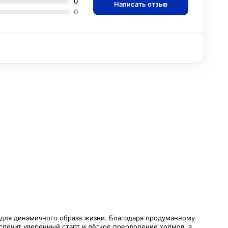
0
Написать отзыв
0
для динамичного образа жизни. Благодаря продуманному
спечит уверенный старт и лёгкое преодоление холмов, а