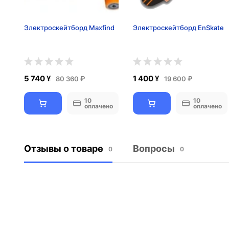
Электроскейтборд Maxfind
Электроскейтборд EnSkate
5 740 ¥
1 400 ¥
80 360 ₽
19 600 ₽
10
10
оплачено
оплачено
Отзывы о товаре
Вопросы
0
0