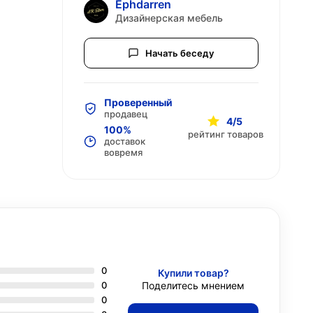
Ephdarren
Дизайнерская мебель
Начать беседу
Проверенный
продавец
4/5
100%
рейтинг товаров
доставок
вовремя
0
Купили товар?
0
Поделитесь мнением
0