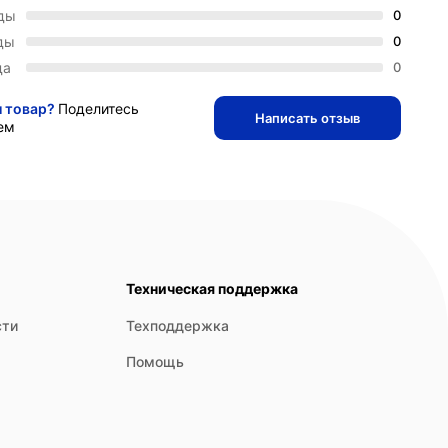
зды
0
ды
0
да
0
и товар?
Поделитесь
Написать отзыв
ем
Техническая поддержка
сти
Техподдержка
Помощь