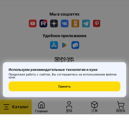
глубоким протектором, предназначены для езды по
бездорожью, гравию, грунту. Запас хода здесь, как правило,
Мы в соцсетях
- Складные электросамокаты — компактные устройства с
возможностью быстрого складывания для удобства перевозки и
хранения. Могут относиться как к городскому, так и к
Удобное приложение
- Профессиональные и спортивные модели — отличаются
высокой скоростью (до 50 км/ч и выше), усиленной системой
торможения и большим запасом хода. Подходят для опытных
Используем рекомендательные технологии и куки
Продолжая работу с сайтом, Вы соглашаетесь на использование
файлов
куки
.
© 2026 MAI HE MAI. Маркетплейс дизайнерских товаров со всего
Принять
Китая по ценам заводов. Все права защищены.
- Мощность мотора — влияет на скорость и способность
преодолевать подъемы. Для городской езды достаточно 250-
Каталог
登陆
订单
购物车
350 Вт, для бездорожья и спортивных моделей — от 500 Вт и
Главная
- Запас хода — показатель, который зависит от емкости
аккумулятора. Средний городской электросамокат проходит 15–