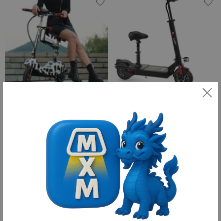
Электро Самокат EMICRO
Электро Самокат SEALUP
2,100 ¥
3,790 ¥
29,400 ₽
53,060 ₽
10
10
оплачено
оплачено
Электросамокаты