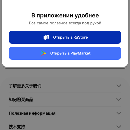
Электросамокаты — это современные персональные
транспортные средства, которые оснащены электродвигателем
В приложении удобнее
и аккумулятором, позволяющим передвигаться с минимальными
физическими усилиями. Они предназначены для широкого круга
Все самое полезное всегда под рукой
пользователей — от городских жителей, ищущих удобный
способ быстро и экологично добираться до работы или учебы,
до активных людей, предпочитающих мобильный и компактный
Открыть в RuStore
Открыть в PlayMarket
Читать далее
Современный рынок предлагает разнообразные типы
электросамокатов, которые различаются по назначению,
了解更多关于我们
- Городские электросамокаты — компактные и легкие модели,
如何购买商品
рассчитанные на ровные асфальтированные дороги, с
небольшим запасом хода (обычно до 20–30 км) и максимальной
скоростью до 25 км/ч. Отличаются простотой управления и
Полезная информация
- Внедорожные электросамокаты — оснащены мощными
技术支持
моторами и усиленной подвеской, широкими колесами с